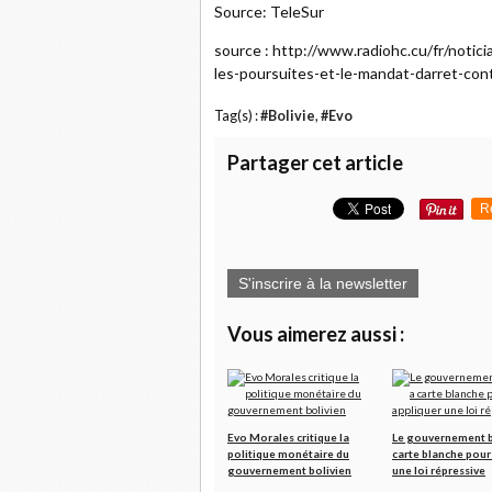
Source: TeleSur
source : http://www.radiohc.cu/fr/notic
les-poursuites-et-le-mandat-darret-con
Tag(s) :
#Bolivie
,
#Evo
Partager cet article
R
S'inscrire à la newsletter
Vous aimerez aussi :
Evo Morales critique la
Le gouvernement b
politique monétaire du
carte blanche pour
gouvernement bolivien
une loi répressive