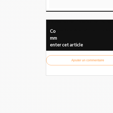
Budget de la Sécurité sociale : Pénurie, frag
Diaz-Canel : Aujourd’hui, le multilatéral
Co
mm
enter cet article
Ajouter un commentaire