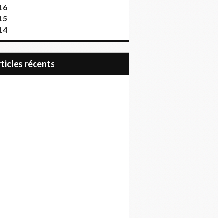
16
15
14
articles récents