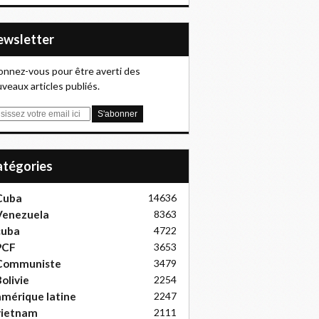
Newsletter
nnez-vous pour être averti des
veaux articles publiés.
Catégories
Cuba
14636
Venezuela
8363
cuba
4722
PCF
3653
Communiste
3479
olivie
2254
mérique latine
2247
vietnam
2111