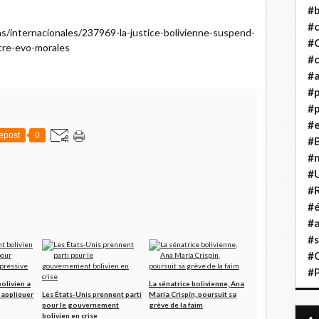
#b
#
ias/internacionales/237969-la-justice-bolivienne-suspend-
#
tre-evo-morales
#c
#a
#
#p
#
epost
0
#B
#
#
#R
#é
#a
#s
#
#
olivien a
La sénatrice bolivienne, Ana
 appliquer
Les États-Unis prennent parti
María Crispín, poursuit sa
pour le gouvernement
grève de la faim
bolivien en crise