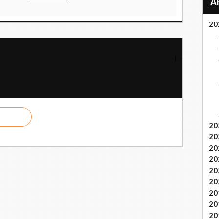
20
ilité, dénuement
isme, la coopération et la solidarité doivent être des mots d'ordre
20
20
20
20
20
20
20
20
20