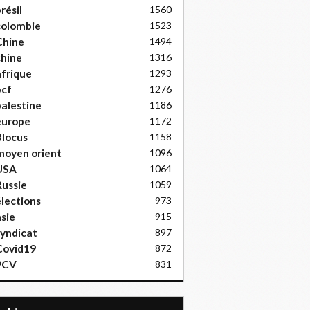
résil
1560
colombie
1523
Chine
1494
hine
1316
frique
1293
pcf
1276
alestine
1186
europe
1172
locus
1158
moyen orient
1096
USA
1064
ussie
1059
lections
973
sie
915
yndicat
897
Covid19
872
PCV
831