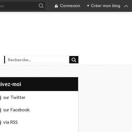
Connexion
+
Créer mon blog
uivez-moi
sur Twitter
sur Facebook
via RSS