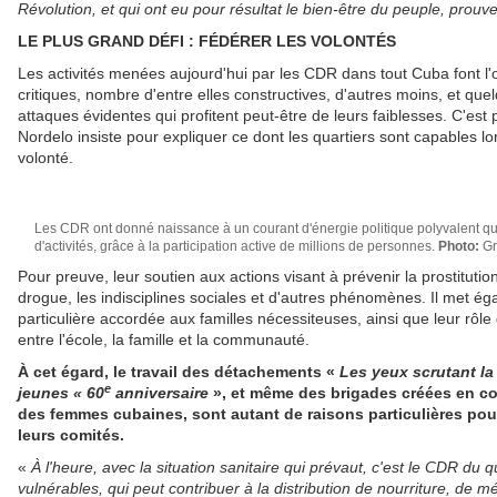
Révolution, et qui ont eu pour résultat le bien-être du peuple, prouve 
LE PLUS GRAND DÉFI : FÉDÉRER LES VOLONTÉS
Les activités menées aujourd'hui par les CDR dans tout Cuba font l'o
critiques, nombre d'entre elles constructives, d'autres moins, et qu
attaques évidentes qui profitent peut-être de leurs faiblesses. C'e
Nordelo insiste pour expliquer ce dont les quartiers sont capables lo
volonté.
Les CDR ont donné naissance à un courant d'énergie politique polyvalent qu
d'activités, grâce à la participation active de millions de personnes.
Photo:
Gr
Pour preuve, leur soutien aux actions visant à prévenir la prostitution 
drogue, les indisciplines sociales et d'autres phénomènes. Il met ég
particulière accordée aux familles nécessiteuses, ainsi que leur rôle
entre l'école, la famille et la communauté.
À cet égard, le travail des détachements «
Les yeux scrutant l
e
jeunes « 60
anniversaire
», et même des brigades créées en co
des femmes cubaines, sont autant de raisons particulières pou
leurs comités.
«
À l'heure, avec la situation sanitaire qui prévaut, c'est le CDR du 
vulnérables, qui peut contribuer à la distribution de nourriture, de