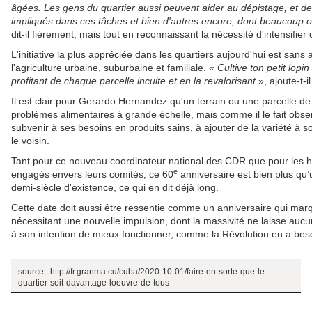
âgées. Les gens du quartier aussi peuvent aider au dépistage, et d
impliqués dans ces tâches et bien d'autres encore, dont beaucoup o
dit-il fièrement, mais tout en reconnaissant la nécessité d'intensifier 
L'initiative la plus appréciée dans les quartiers aujourd'hui est sa
l'agriculture urbaine, suburbaine et familiale. «
Cultive ton petit lopin
profitant de chaque parcelle inculte et en la revalorisant
», ajoute-t-il
Il est clair pour Gerardo Hernandez qu'un terrain ou une parcelle de
problèmes alimentaires à grande échelle, mais comme il le fait observ
subvenir à ses besoins en produits sains, à ajouter de la variété à s
le voisin.
Tant pour ce nouveau coordinateur national des CDR que pour les hu
e
engagés envers leurs comités, ce 60
anniversaire est bien plus q
demi-siècle d'existence, ce qui en dit déjà long.
Cette date doit aussi être ressentie comme un anniversaire qui marq
nécessitant une nouvelle impulsion, dont la massivité ne laisse auc
à son intention de mieux fonctionner, comme la Révolution en a bes
source : http://fr.granma.cu/cuba/2020-10-01/faire-en-sorte-que-le-
quartier-soit-davantage-loeuvre-de-tous