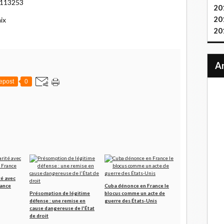
r/113253
20
20
ix
20
epost
0
té avec
rance
Cuba dénonce en France le
Présomption de légitime
blocus comme un acte de
défense : une remise en
guerre des États-Unis
cause dangereuse de l'État
de droit