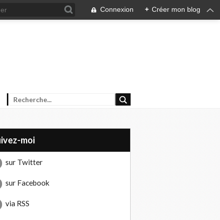
Connexion
+
Créer mon blog
uivez-moi
sur Twitter
sur Facebook
via RSS