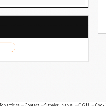
des liens bilatéraux
ouve une loi pour faire face à la guerre économique étasunienne
Top articles
Contact
Signaler un abus
C.G.U.
Cooki