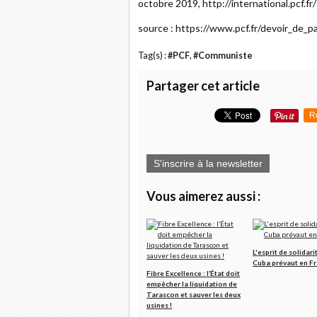
octobre 2019, http://international.pcf.f
source : https://www.pcf.fr/devoir_de_pa
Tag(s) :
#PCF
,
#Communiste
Partager cet article
R
S'inscrire à la newsletter
Vous aimerez aussi :
L'esprit de solidari
Cuba prévaut en F
Fibre Excellence : l’État doit
empêcher la liquidation de
Tarascon et sauver les deux
usines !