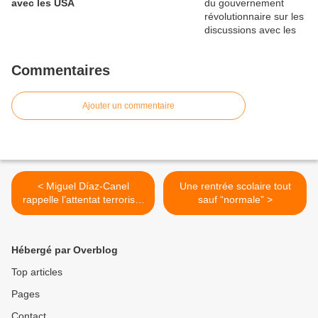
avec les USA
Commentaires
Ajouter un commentaire
< Miguel Díaz-Canel
Une rentrée scolaire tout
rappelle l’attentat terroriste
sauf “normale” >
contre un avion de ligne
cubain le 6 octobre 1976
Hébergé par Overblog
Top articles
Pages
Contact