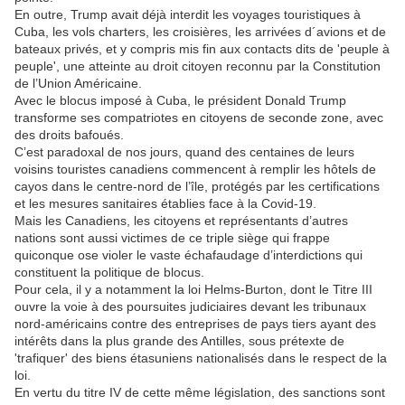
En outre, Trump avait déjà interdit les voyages touristiques à
Cuba, les vols charters, les croisières, les arrivées d´avions et de
bateaux privés, et y compris mis fin aux contacts dits de 'peuple à
peuple', une atteinte au droit citoyen reconnu par la Constitution
de l’Union Américaine.
Avec le blocus imposé à Cuba, le président Donald Trump
transforme ses compatriotes en citoyens de seconde zone, avec
des droits bafoués.
C’est paradoxal de nos jours, quand des centaines de leurs
voisins touristes canadiens commencent à remplir les hôtels de
cayos dans le centre-nord de l’île, protégés par les certifications
et les mesures sanitaires établies face à la Covid-19.
Mais les Canadiens, les citoyens et représentants d’autres
nations sont aussi victimes de ce triple siège qui frappe
quiconque ose violer le vaste échafaudage d’interdictions qui
constituent la politique de blocus.
Pour cela, il y a notamment la loi Helms-Burton, dont le Titre III
ouvre la voie à des poursuites judiciaires devant les tribunaux
nord-américains contre des entreprises de pays tiers ayant des
intérêts dans la plus grande des Antilles, sous prétexte de
'trafiquer' des biens étasuniens nationalisés dans le respect de la
loi.
En vertu du titre IV de cette même législation, des sanctions sont