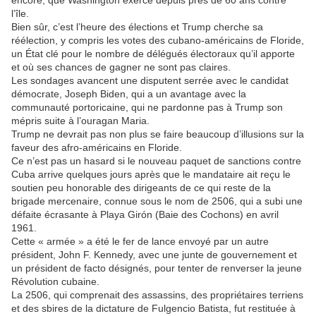
encore, que Washington exerce depuis près de 60 ans contre
l’île.
Bien sûr, c’est l’heure des élections et Trump cherche sa
réélection, y compris les votes des cubano-américains de Floride,
un État clé pour le nombre de délégués électoraux qu’il apporte
et où ses chances de gagner ne sont pas claires.
Les sondages avancent une disputent serrée avec le candidat
démocrate, Joseph Biden, qui a un avantage avec la
communauté portoricaine, qui ne pardonne pas à Trump son
mépris suite à l’ouragan Maria.
Trump ne devrait pas non plus se faire beaucoup d’illusions sur la
faveur des afro-américains en Floride.
Ce n’est pas un hasard si le nouveau paquet de sanctions contre
Cuba arrive quelques jours après que le mandataire ait reçu le
soutien peu honorable des dirigeants de ce qui reste de la
brigade mercenaire, connue sous le nom de 2506, qui a subi une
défaite écrasante à Playa Girón (Baie des Cochons) en avril
1961.
Cette « armée » a été le fer de lance envoyé par un autre
président, John F. Kennedy, avec une junte de gouvernement et
un président de facto désignés, pour tenter de renverser la jeune
Révolution cubaine.
La 2506, qui comprenait des assassins, des propriétaires terriens
et des sbires de la dictature de Fulgencio Batista, fut restituée à