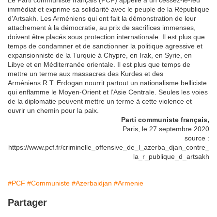
Le Parti communiste français (PCF) appelle à un cessez-le-feu
immédiat et exprime sa solidarité avec le peuple de la République
d’Artsakh. Les Arméniens qui ont fait la démonstration de leur
attachement à la démocratie, au prix de sacrifices immenses,
doivent être placés sous protection internationale. Il est plus que
temps de condamner et de sanctionner la politique agressive et
expansionniste de la Turquie à Chypre, en Irak, en Syrie, en
Libye et en Méditerranée orientale. Il est plus que temps de
mettre un terme aux massacres des Kurdes et des
Arméniens.R.T. Erdogan nourrit partout un nationalisme belliciste
qui enflamme le Moyen-Orient et l’Asie Centrale. Seules les voies
de la diplomatie peuvent mettre un terme à cette violence et
ouvrir un chemin pour la paix.
Parti communiste français,
Paris, le 27 septembre 2020
source :
https://www.pcf.fr/criminelle_offensive_de_l_azerba_djan_contre_
la_r_publique_d_artsakh
#PCF
#Communiste
#Azerbaidjan
#Armenie
Partager