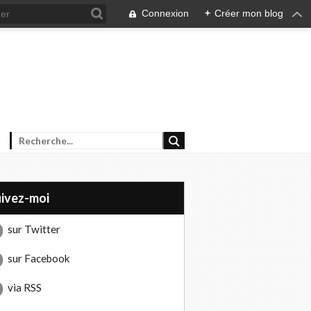
Connexion
+
Créer mon blog
uivez-moi
sur Twitter
sur Facebook
via RSS