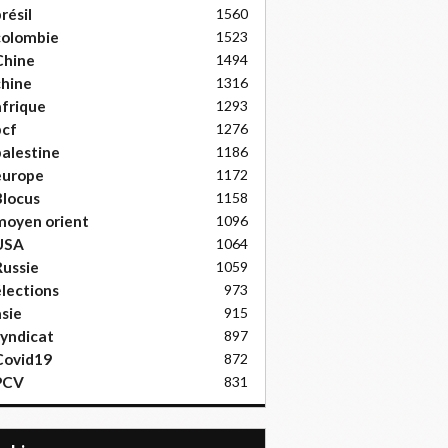
résil
1560
colombie
1523
Chine
1494
hine
1316
frique
1293
pcf
1276
alestine
1186
europe
1172
locus
1158
moyen orient
1096
USA
1064
ussie
1059
lections
973
sie
915
yndicat
897
Covid19
872
PCV
831