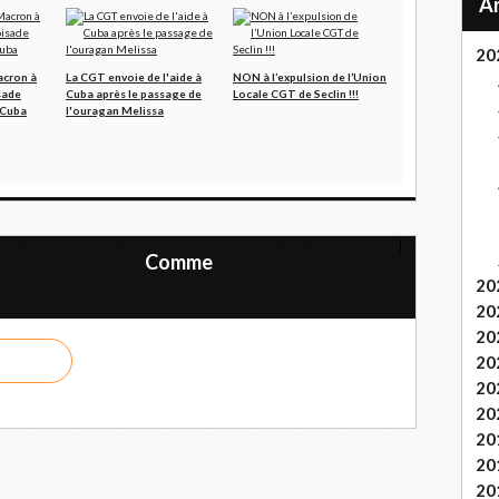
20
acron à
La CGT envoie de l'aide à
NON à l’expulsion de l’Union
sade
Cuba après le passage de
Locale CGT de Seclin !!!
 Cuba
l'ouragan Melissa
 la République d’Artsakh
Le prix de l'échec pour Trump
Comme
20
20
20
20
20
20
20
20
20