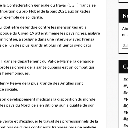
de la Confédération générale du travail (CGT) française
tribution du prix Nobel de la paix 2021 aux brigades
r exemple de solidarité.
 qui doit être défendue contre les mensonges et la
Abo
'époque du Covid-19 atteint même les pays riches, malgré
nou
confrontée, a souligné dans une interview avec Prensa
e de l'un des plus grands et plus influents syndicats
E
m
a
CGT dans le département du Val-de-Marne, la demande
i
x professionnels de la santé cubains est un combat qui
l
es hégémoniques.
#
 Henry Reeve de la plus grande des Antilles sont
#
ce sociale.
#
 son développement médical à la disposition du monde
#
s pays du Nord, cela en dit long sur la qualité de son
#
#B
#a
vérité et d'expliquer le travail des professionnels de la
#
s nations de divers continents frappées par une maladie