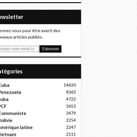
Newsletter
nnez-vous pour être averti des
veaux articles publiés.
Catégories
Cuba
14630
Venezuela
8363
cuba
4722
PCF
3653
Communiste
3479
olivie
2254
mérique latine
2247
vietnam
2111