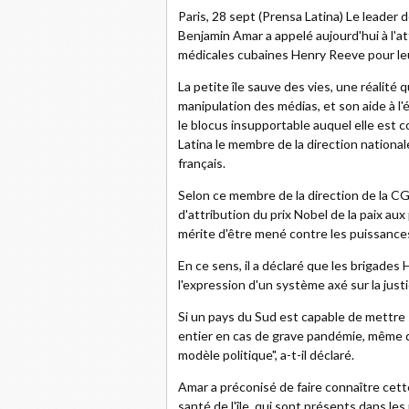
Paris, 28 sept (Prensa Latina) Le leader 
Benjamin Amar a appelé aujourd'hui à l'at
médicales cubaines Henry Reeve pour leu
La petite île sauve des vies, une réalité
manipulation des médias, et son aide à l
le blocus insupportable auquel elle est 
Latina le membre de la direction national
français.
Selon ce membre de la direction de la 
d'attribution du prix Nobel de la paix au
mérite d'être mené contre les puissanc
En ce sens, il a déclaré que les brigades
l'expression d'un système axé sur la justi
Si un pays du Sud est capable de mettre
entier en cas de grave pandémie, même de
modèle politique", a-t-il déclaré.
Amar a préconisé de faire connaître cette 
santé de l'île, qui sont présents dans le