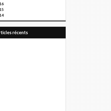
16
15
14
articles récents