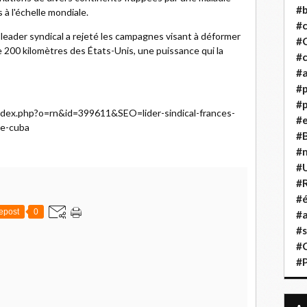
#b
 à l'échelle mondiale.
#
 leader syndical a rejeté les campagnes visant à déformer
#
 de 200 kilomètres des États-Unis, une puissance qui la
#c
#a
#
#p
index.php?o=rn&id=399611&SEO=lider-sindical-frances-
#
de-cuba
#B
#
#
#R
#é
epost
0
#a
#s
#
#