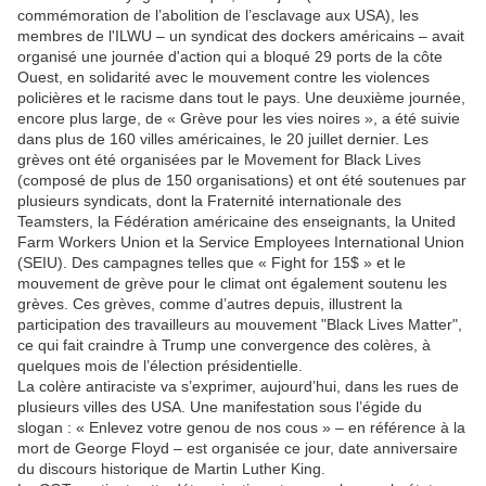
commémoration de l’abolition de l’esclavage aux USA), les
membres de l'ILWU – un syndicat des dockers américains – avait
organisé une journée d'action qui a bloqué 29 ports de la côte
Ouest, en solidarité avec le mouvement contre les violences
policières et le racisme dans tout le pays. Une deuxième journée,
encore plus large, de « Grève pour les vies noires », a été suivie
dans plus de 160 villes américaines, le 20 juillet dernier. Les
grèves ont été organisées par le Movement for Black Lives
(composé de plus de 150 organisations) et ont été soutenues par
plusieurs syndicats, dont la Fraternité internationale des
Teamsters, la Fédération américaine des enseignants, la United
Farm Workers Union et la Service Employees International Union
(SEIU). Des campagnes telles que « Fight for 15$ » et le
mouvement de grève pour le climat ont également soutenu les
grèves. Ces grèves, comme d’autres depuis, illustrent la
participation des travailleurs au mouvement "Black Lives Matter",
ce qui fait craindre à Trump une convergence des colères, à
quelques mois de l’élection présidentielle.
La colère antiraciste va s’exprimer, aujourd’hui, dans les rues de
plusieurs villes des USA. Une manifestation sous l’égide du
slogan : « Enlevez votre genou de nos cous » – en référence à la
mort de George Floyd – est organisée ce jour, date anniversaire
du discours historique de Martin Luther King.