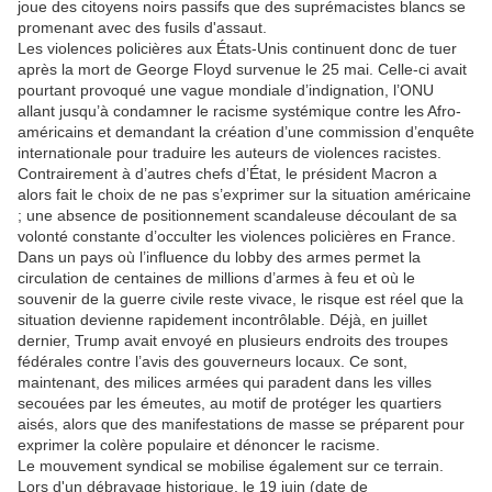
joue des citoyens noirs passifs que des suprémacistes blancs se
promenant avec des fusils d'assaut.
Les violences policières aux États-Unis continuent donc de tuer
après la mort de George Floyd survenue le 25 mai. Celle-ci avait
pourtant provoqué une vague mondiale d’indignation, l’ONU
allant jusqu’à condamner le racisme systémique contre les Afro-
américains et demandant la création d’une commission d’enquête
internationale pour traduire les auteurs de violences racistes.
Contrairement à d’autres chefs d’État, le président Macron a
alors fait le choix de ne pas s’exprimer sur la situation américaine
; une absence de positionnement scandaleuse découlant de sa
volonté constante d’occulter les violences policières en France.
Dans un pays où l’influence du lobby des armes permet la
circulation de centaines de millions d’armes à feu et où le
souvenir de la guerre civile reste vivace, le risque est réel que la
situation devienne rapidement incontrôlable. Déjà, en juillet
dernier, Trump avait envoyé en plusieurs endroits des troupes
fédérales contre l’avis des gouverneurs locaux. Ce sont,
maintenant, des milices armées qui paradent dans les villes
secouées par les émeutes, au motif de protéger les quartiers
aisés, alors que des manifestations de masse se préparent pour
exprimer la colère populaire et dénoncer le racisme.
Le mouvement syndical se mobilise également sur ce terrain.
Lors d'un débrayage historique, le 19 juin (date de