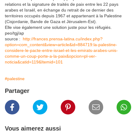
relations et la signature de traités de paix entre les 22 pays
arabes et Israël, en échange du retrait de ce dernier des
territoires occupés depuis 1967 et appartenant à la Palestine
(Cisjordanie, Bande de Gaza et Jérusalem-Est).
Elle vise également une solution juste pour les réfugiés.
peo/tgj/ap
source :
http://frances.prensa-latina.cu/index.php?
option=com_content&view=article&id=884719:la-palestine-
considere-le-pacte-entre-israel-et-les-emirats-arabes-unis-
comme-un-coup-porte-a-la-paix&opcion=pl-ver-
noticia&catid=119&Itemid=101
#palestine
Partager
Vous aimerez aussi