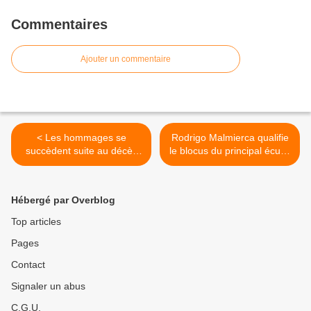
Commentaires
Ajouter un commentaire
< Les hommages se
Rodrigo Malmierca qualifie
succèdent suite au décès
le blocus du principal écueil
de l’ex-secrétaire général
pour le développement de
Lê Kha Phiêu
Cuba >
Hébergé par Overblog
Top articles
Pages
Contact
Signaler un abus
C.G.U.