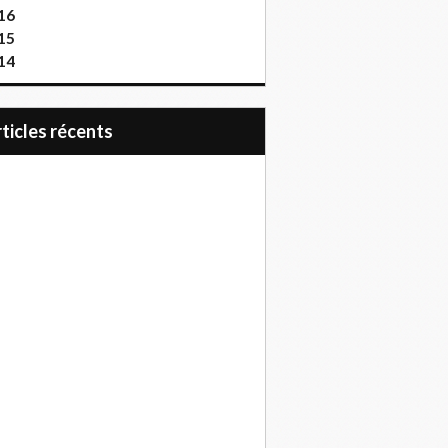
16
15
14
articles récents