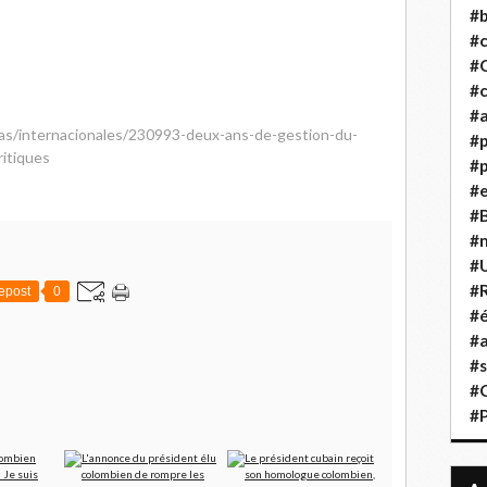
#b
#
#
#c
#a
cias/internacionales/230993-deux-ans-de-gestion-du-
#
itiques
#p
#
#B
#
#
#R
epost
0
#é
#a
#s
#
#