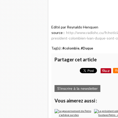
Edité par Reynaldo Henquen
source :
http://www.radiohc.cu/fr/noti
president-colombien-ivan-duque-sont-cr
Tag(s) :
#colombie
,
#Duque
Partager cet article
R
S'inscrire à la newsletter
Vous aimerez aussi :