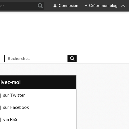
Connexion
+
Créer mon blog
uivez-moi
sur Twitter
sur Facebook
via RSS