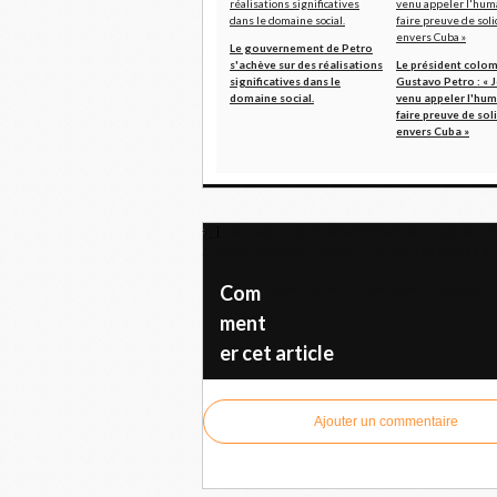
Le gouvernement de Petro
s'achève sur des réalisations
Le président colo
significatives dans le
Gustavo Petro : « J
domaine social.
venu appeler l'hum
faire preuve de sol
envers Cuba »
Exposé du camarade Vincent Kapenga Kandolo
SITUATION DES TRAVAILLEURS DES MINES E
«Les États-Unis devraient s’occuper d
Com
ment
er cet article
Ajouter un commentaire