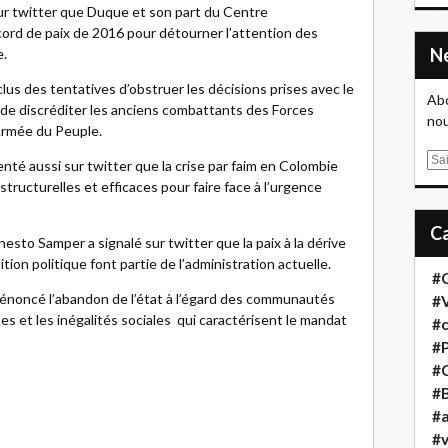
sur twitter que Duque et son part du Centre
cord de paix de 2016 pour détourner l’attention des
e.
inclus des tentatives d’obstruer les décisions prises avec le
Abo
 de discréditer les anciens combattants des Forces
nou
rmée du Peuple.
E
nté aussi sur twitter que la crise par faim en Colombie
m
tructurelles et efficaces pour faire face à l’urgence
a
i
nesto Samper a signalé sur twitter que la paix à la dérive
l
tion politique font partie de l’administration actuelle.
#
dénoncé l’abandon de l’état à l’égard des communautés
#
es et les inégalités sociales qui caractérisent le mandat
#
#
#
#B
#a
#