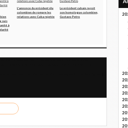
L'annonce du président élu
Le président cubain reçoit
colombien de rompre les
son homologue colombien,
20
mbien
relations avec Cuba rejetée
Gustavo Petro
e suis
anité à
idarité
, Membre du Conseil Présidentiel de la FSM de la RDC:
T AUTRES EN RDC PENDANT LA PANDÉMIE DE COVID 19
20
e la pandémie au lieu d’attaquer d’autres pays » Bruno Rodríguez
20
20
20
20
20
20
20
20