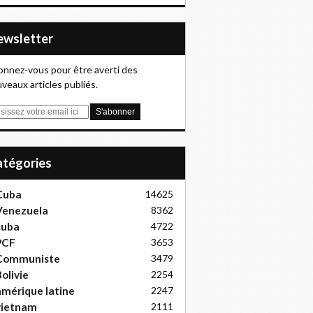
Newsletter
nnez-vous pour être averti des
veaux articles publiés.
Catégories
Cuba
14625
Venezuela
8362
cuba
4722
PCF
3653
Communiste
3479
olivie
2254
mérique latine
2247
vietnam
2111