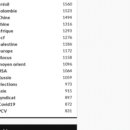
résil
1560
colombie
1523
Chine
1494
hine
1316
frique
1293
pcf
1276
alestine
1186
europe
1172
locus
1158
moyen orient
1096
USA
1064
ussie
1059
lections
973
sie
915
yndicat
897
Covid19
872
PCV
831