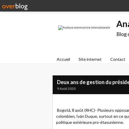
An
Blog 
Accueil
Site internet
Contact
Deux ans de gestion du présid
9 Août 2020
Bogotá, 8 août (RHC)- Plusieurs opposan
colombien, Iván Duque, surtout en ce qui
politique extérieure pro-étasunienne.