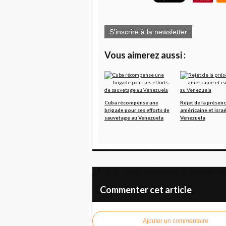
S'inscrire à la newsletter
Vous aimerez aussi :
Cuba récompense une
Rejet de la présen
brigade pour ses efforts de
américaine et isra
sauvetage au Venezuela
Venezuela
Le Parti communiste espagnol rejette le man
Commenter cet article
Ajouter un commentaire