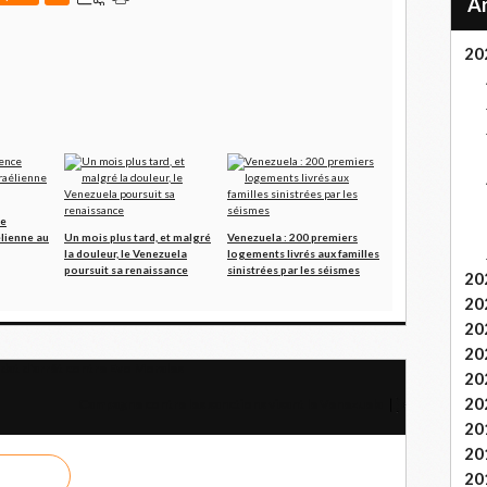
20
ce
élienne au
Un mois plus tard, et malgré
Venezuela : 200 premiers
la douleur, le Venezuela
logements livrés aux familles
poursuit sa renaissance
sinistrées par les séismes
20
20
20
20
dat d'arrêt contre Evo Morales
20
20
Campagne contre les sanctions visant le Venezuela
20
20
20