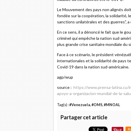
Le Mouvement des pays non alignés doit 
fondée sur la coopération, la solidarité, l
sanctions unilatérales et des guerres", a 
En ce sens, il a dénoncé le fait que le
criminel qui empêche la nation sud-améri
plus grande crise sanitaire mondiale du si
Face à ce scénario, le président vénézuél
internationales et la solidarité de pays t
Covid-19 dans la nation sud-américaine.
agp/wup
source :
https://www.prensa-latina.cu
apoyo-a-organizacion-mundial-de-la-sal
Tag(s) :
#Venezuela
,
#OMS
,
#MNOAL
Partager cet article
R