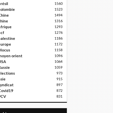
résil
1560
colombie
1523
Chine
1494
hine
1316
frique
1293
pcf
1276
alestine
1186
europe
1172
locus
1158
moyen orient
1096
USA
1064
ussie
1059
lections
973
sie
915
yndicat
897
Covid19
872
PCV
831