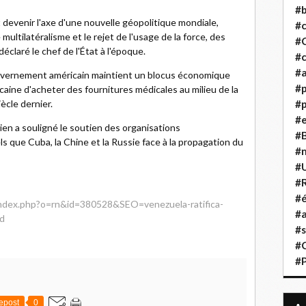
#b
devenir l'axe d'une nouvelle géopolitique mondiale,
#
e multilatéralisme et le rejet de l'usage de la force, des
#
déclaré le chef de l'État à l'époque.
#c
#a
 gouvernement américain maintient un blocus économique
#
caine d'acheter des fournitures médicales au milieu de la
ècle dernier.
#p
#
ien a souligné le soutien des organisations
#B
els que Cuba, la Chine et la Russie face à la propagation du
#
#
#R
#é
/index.php?o=rn&id=380528&SEO=venezuela-ratifica-
#a
ud
#s
#
#
epost
0