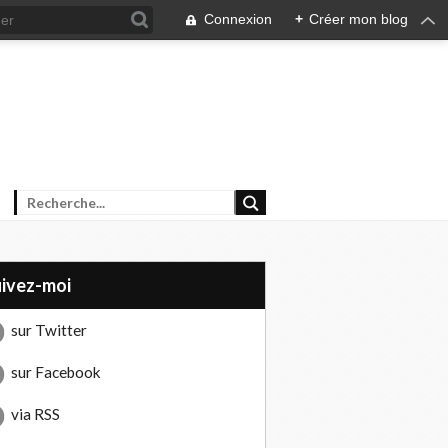
Connexion
+
Créer mon blog
uivez-moi
sur Twitter
sur Facebook
via RSS