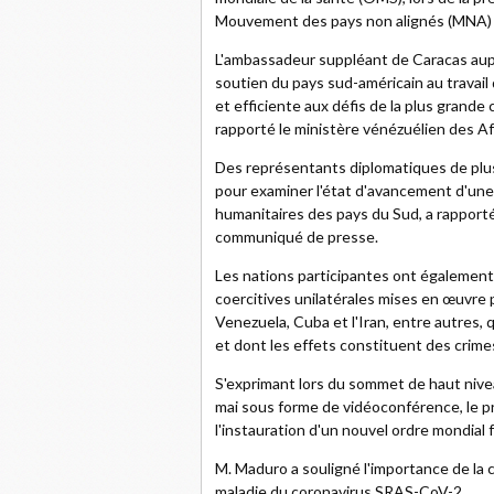
Mouvement des pays non alignés (MNA) p
L'ambassadeur suppléant de Caracas auprè
soutien du pays sud-américain au travai
et efficiente aux défis de la plus grande 
rapporté le ministère vénézuélien des Af
Des représentants diplomatiques de plusi
pour examiner l'état d'avancement d'une
humanitaires des pays du Sud, a rapporté
communiqué de presse.
Les nations participantes ont également 
coercitives unilatérales mises en œuvre 
Venezuela, Cuba et l'Iran, entre autres,
et dont les effets constituent des crimes
S'exprimant lors du sommet de haut nive
mai sous forme de vidéoconférence, le p
l'instauration d'un nouvel ordre mondial f
M. Maduro a souligné l'importance de la c
maladie du coronavirus SRAS-CoV-2.