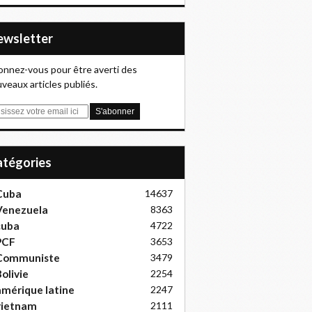
Newsletter
nnez-vous pour être averti des
veaux articles publiés.
Catégories
Cuba
14637
Venezuela
8363
cuba
4722
PCF
3653
Communiste
3479
olivie
2254
mérique latine
2247
vietnam
2111