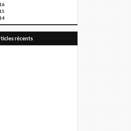
16
15
14
articles récents