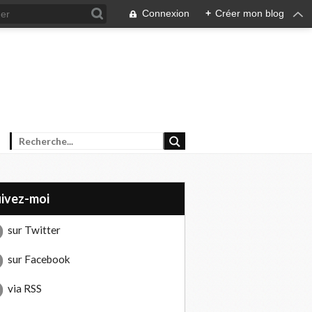
Connexion
+
Créer mon blog
uivez-moi
sur Twitter
sur Facebook
via RSS