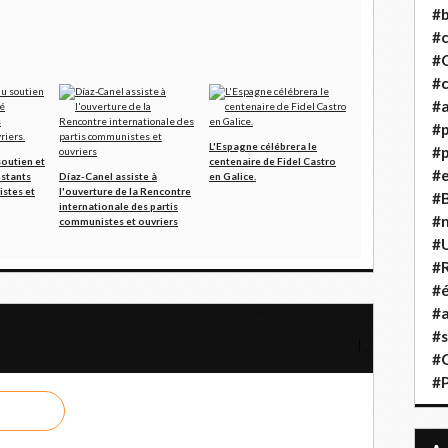
#b
#
#
#c
#a
#
L'Espagne célébrera le
#p
soutien et
centenaire de Fidel Castro
#
nstants
Díaz-Canel assiste à
en Galice.
stes et
l'ouverture de la Rencontre
#B
internationale des partis
#
communistes et ouvriers
#
#R
#é
elle à des solutions politiques et démocratiques
#a
#s
La brigade cubaine de l’hôpital des Yeux restera en Uruguay
#
#