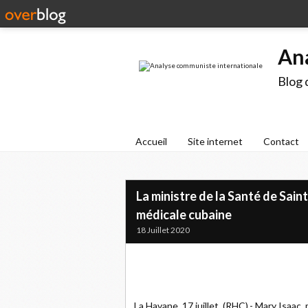
An
Blog 
Accueil
Site internet
Contact
La ministre de la Santé de Sain
médicale cubaine
18 Juillet 2020
La Havane, 17 juillet, (RHC).- Mary Isaac,