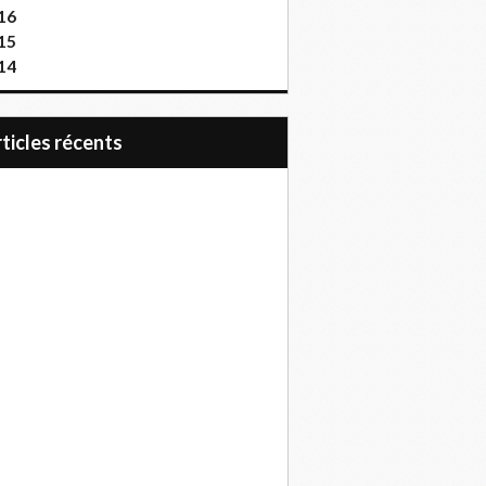
16
15
14
articles récents