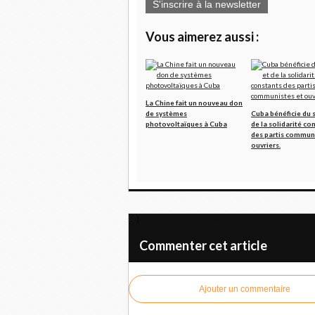
S'inscrire à la newsletter
Vous aimerez aussi :
La Chine fait un nouveau don
de systèmes
Cuba bénéficie du 
photovoltaïques à Cuba
de la solidarité co
des partis communi
ouvriers.
Le PCF condamne la répression au Mali et app
Commenter cet article
Ajouter un commentaire