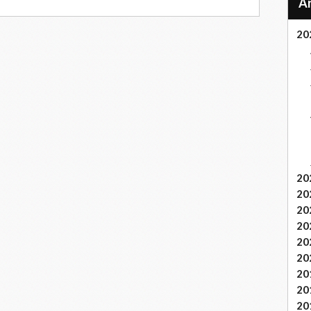
20
20
20
20
20
20
20
20
20
20