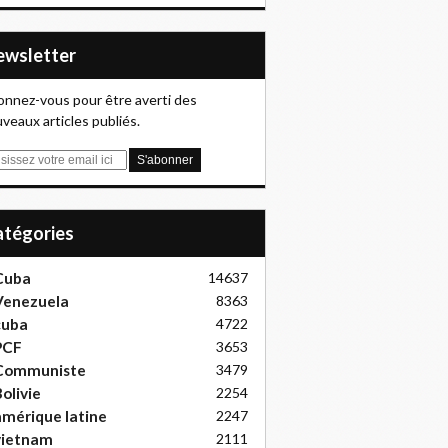
Newsletter
nnez-vous pour être averti des
veaux articles publiés.
Catégories
Cuba
14637
Venezuela
8363
cuba
4722
PCF
3653
Communiste
3479
olivie
2254
mérique latine
2247
vietnam
2111