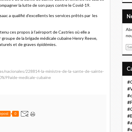
ompagner la lutte de son pays contre le Covid-19.
aac a qualifié d’excellents les services prêtés par les
Abo
 tenu ces propos à l’aéroport de Castries où elle a
nou
 groupe de la brigade médicale cubaine Henry Reeve,
aturels et de graves épidémies.
E
m
a
i
ias/nacionales/228814-la-ministre-de-la-sante-de-sainte-
l
80%99aide-medicale-cubaine
#
#
#
#
#
epost
0
#B
#a
#