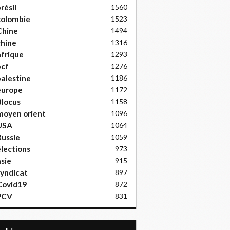
résil
1560
colombie
1523
Chine
1494
hine
1316
frique
1293
pcf
1276
alestine
1186
europe
1172
locus
1158
moyen orient
1096
USA
1064
ussie
1059
lections
973
sie
915
yndicat
897
Covid19
872
PCV
831