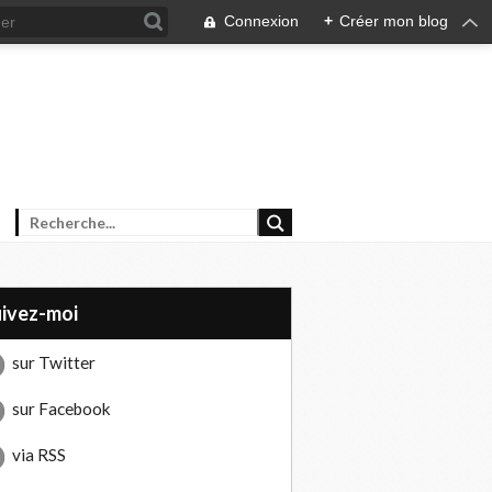
Connexion
+
Créer mon blog
uivez-moi
sur Twitter
sur Facebook
via RSS