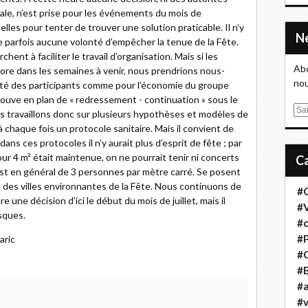
tale, n’est prise pour les événements du mois de
lles pour tenter de trouver une solution praticable. Il n’y
re parfois aucune volonté d’empêcher la tenue de la Fête.
hent à faciliter le travail d’organisation. Mais si les
Abo
ore dans les semaines à venir, nous prendrions nous-
nou
té des participants comme pour l’économie du groupe
 trouve en plan de « redressement - continuation » sous le
E
s travaillons donc sur plusieurs hypothèses et modèles de
m
 chaque fois un protocole sanitaire. Mais il convient de
a
ans ces protocoles il n’y aurait plus d’esprit de fête ; par
i
ur 4 m² était maintenue, on ne pourrait tenir ni concerts
l
st en général de 3 personnes par mètre carré. Se posent
 des villes environnantes de la Fête. Nous continuons de
#
 une décision d’ici le début du mois de juillet, mais il
#
isques.
#
#
aric
#
#B
#a
#