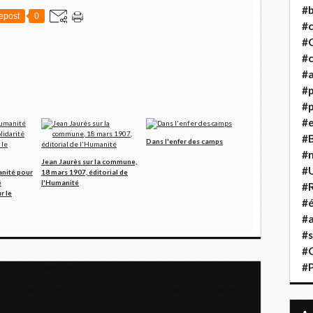
#b
epost
0
#
#
#c
#a
#
#p
#
#B
Dans l'enfer des camps
#
Jean Jaurès sur la commune,
#
anité pour
18 mars 1907, éditorial de
é
l'Humanité
#R
r le
#é
#a
#s
#
#
rment le danger des États-Unis pour la région
au Conseil de sécurité de l'ONU pour contrer le plan d'annexion