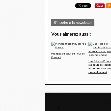
R
S'inscrire à la newsletter
Vous aimerez aussi :
Plongez au cœur du Tour de
France !
Une Fête de l’Hum
la paix, la solidarit
internationale, pou
rassemblement
Bruno Rodríguez : Les aveux de Bolton confi
La Palestine présentera un projet de résolution 
israélien