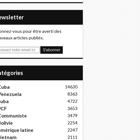
Newsletter
nnez-vous pour être averti des
veaux articles publiés.
Catégories
Cuba
14630
Venezuela
8363
cuba
4722
PCF
3653
Communiste
3479
olivie
2254
mérique latine
2247
vietnam
2111