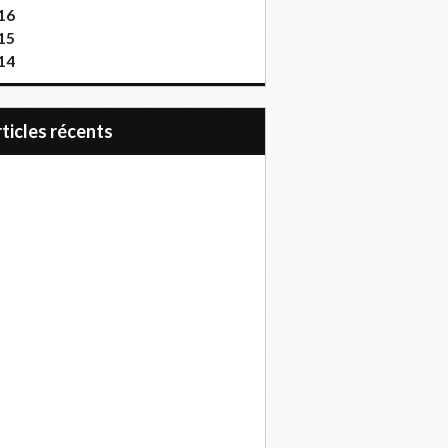
16
15
14
articles récents