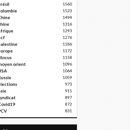
résil
1560
colombie
1523
Chine
1494
hine
1316
frique
1293
pcf
1276
alestine
1186
europe
1172
locus
1158
moyen orient
1096
USA
1064
ussie
1059
lections
973
sie
915
yndicat
897
Covid19
872
PCV
831