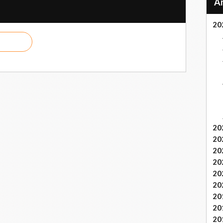
20
20
20
20
20
20
20
20
20
20