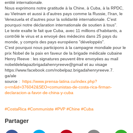
entité internationale.
Nous exprimons notre gratitude à la Chine, à Cuba, à la RPDC,
au Vietnam et aussi à d'autres pays comme la Russie, l'Iran, le
Venezuela et d'autres pour la solidarité internationale. C'est
pourquoi notre déclaration internationale de soutien à tous".
Le texte exalte le fait que Cuba, avec 11 millions d'habitants, a
contrôlé le virus et a envoyé des médecins dans 25 pays du
monde, y compris des pays européens "développés".
C'est pourquoi nous participons à la campagne mondiale pour le
prix Nobel de la paix en faveur de la brigade médicale cubaine
Henry Reeve : les signatures peuvent être envoyées au mail
nobeldelelapazbrigadahenryreeve@gmail et au visage
https://www.facebook.com/nobelpaz.brigadahenryreeve.7.
ga/ale
source :
https://www.prensa-latina.cu/index.php?
o=rn&id=376042&SEO=comunistas-de-costa-rica-firman-
declaracion-a-favor-de-china-y-cuba
#CostaRica
#Communiste
#PVP
#Chine
#Cuba
Partager