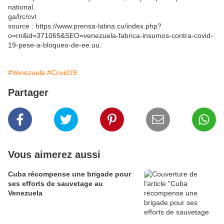
national.
ga/lrc/cvl
source : https://www.prensa-latina.cu/index.php?
o=rn&id=371065&SEO=venezuela-fabrica-insumos-contra-covid-
19-pese-a-bloqueo-de-ee.uu.
#Venezuela
#Covid19
Partager
Vous aimerez aussi
Cuba récompense une brigade pour
ses efforts de sauvetage au
Venezuela