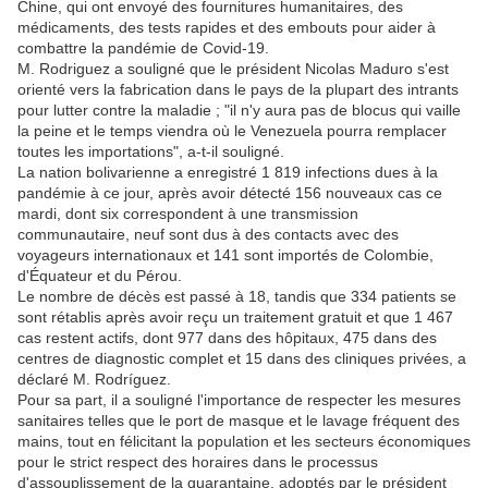
Chine, qui ont envoyé des fournitures humanitaires, des
médicaments, des tests rapides et des embouts pour aider à
combattre la pandémie de Covid-19.
M. Rodriguez a souligné que le président Nicolas Maduro s'est
orienté vers la fabrication dans le pays de la plupart des intrants
pour lutter contre la maladie ; "il n'y aura pas de blocus qui vaille
la peine et le temps viendra où le Venezuela pourra remplacer
toutes les importations", a-t-il souligné.
La nation bolivarienne a enregistré 1 819 infections dues à la
pandémie à ce jour, après avoir détecté 156 nouveaux cas ce
mardi, dont six correspondent à une transmission
communautaire, neuf sont dus à des contacts avec des
voyageurs internationaux et 141 sont importés de Colombie,
d'Équateur et du Pérou.
Le nombre de décès est passé à 18, tandis que 334 patients se
sont rétablis après avoir reçu un traitement gratuit et que 1 467
cas restent actifs, dont 977 dans des hôpitaux, 475 dans des
centres de diagnostic complet et 15 dans des cliniques privées, a
déclaré M. Rodríguez.
Pour sa part, il a souligné l'importance de respecter les mesures
sanitaires telles que le port de masque et le lavage fréquent des
mains, tout en félicitant la population et les secteurs économiques
pour le strict respect des horaires dans le processus
d'assouplissement de la quarantaine, adoptés par le président