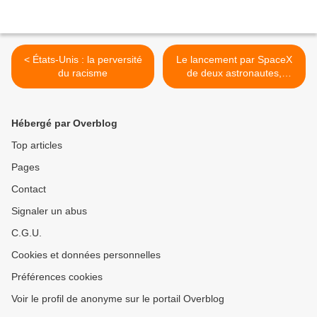
< États-Unis : la perversité
Le lancement par SpaceX
du racisme
de deux astronautes,
symbole de la privatisation
et de la militarisation de
l’espace >
Hébergé par Overblog
Top articles
Pages
Contact
Signaler un abus
C.G.U.
Cookies et données personnelles
Préférences cookies
Voir le profil de anonyme sur le portail Overblog