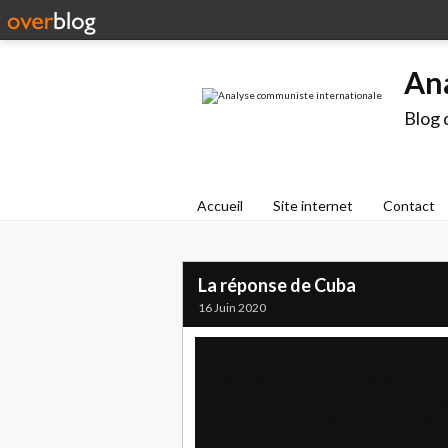
An
Blog 
Accueil
Site internet
Contact
La réponse de Cuba
16 Juin 2020
Le Président de la République de Cuba
Chaire de Science, Technologie et Soc
ont publié un article intitulé Gestion
contre la COVID-19 dans la revue Ana