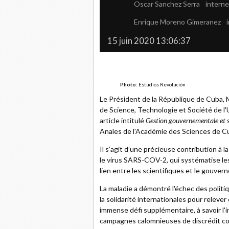
Auteur:
Oscar Sanchez Serra
|
intern
Auteur:
Enrique Moreno Gimeranez
|
15 juin 2020 13:06:37
Photo:
Estudios Revolución
Le Président de la République de Cuba, M
de Science, Technologie et Société de l'
article intitulé
Gestion gouvernementale et s
Anales de l'Académie des Sciences de C
Il s’agit d’une précieuse contribution à
le virus SARS-COV-2, qui systématise les
lien entre les scientifiques et le gouver
La maladie a démontré l'échec des politiq
la solidarité internationales pour relever
immense défi supplémentaire, à savoir l'i
campagnes calomnieuses de discrédit con