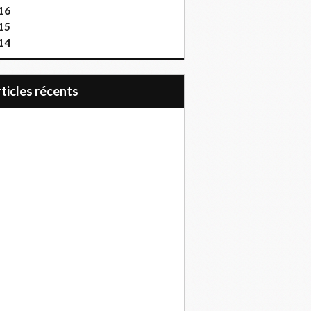
16
15
14
articles récents