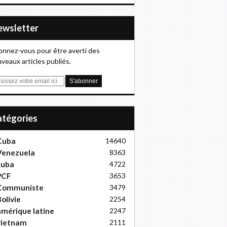
Newsletter
nnez-vous pour être averti des
veaux articles publiés.
Catégories
Cuba
14640
Venezuela
8363
cuba
4722
PCF
3653
Communiste
3479
olivie
2254
mérique latine
2247
vietnam
2111