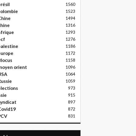
résil
1560
colombie
1523
Chine
1494
hine
1316
frique
1293
pcf
1276
alestine
1186
europe
1172
locus
1158
moyen orient
1096
USA
1064
ussie
1059
lections
973
sie
915
yndicat
897
Covid19
872
PCV
831