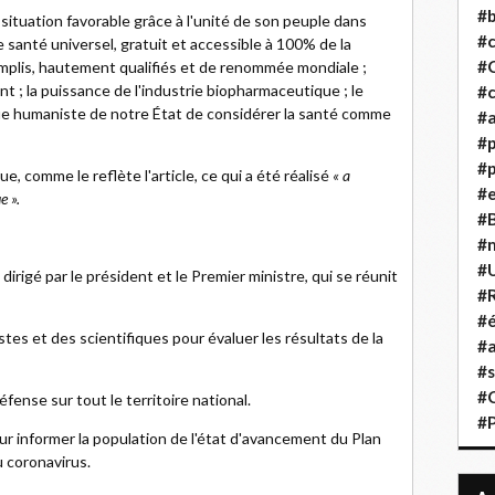
#b
e situation favorable grâce à l'unité de son peuple dans
#
e santé universel, gratuit et accessible à 100% de la
#
mplis, hautement qualifiés et de renommée mondiale ;
t ; la puissance de l'industrie biopharmaceutique ; le
#c
ue humaniste de notre État de considérer la santé comme
#a
#
#p
, comme le reflète l'article, ce qui a été réalisé
« a
#
e ».
#B
#
#
irigé par le président et le Premier ministre, qui se réunit
#R
#é
es et des scientifiques pour évaluer les résultats de la
#a
#s
#
fense sur tout le territoire national.
#
 informer la population de l'état d'avancement du Plan
 coronavirus.