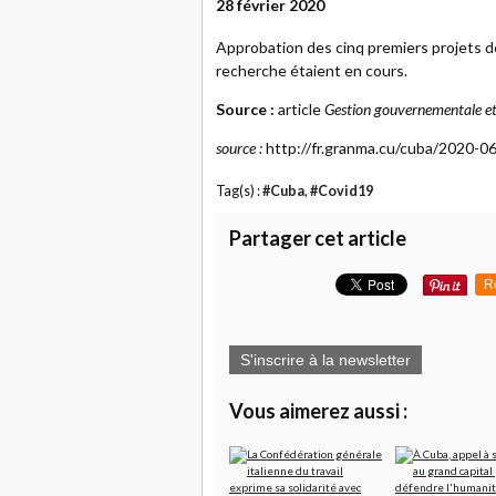
28 février 2020
Approbation des cinq premiers projets 
recherche étaient en cours.
Source :
article
Gestion gouvernementale et 
source :
http://fr.granma.cu/cuba/2020-0
Tag(s) :
#Cuba
,
#Covid19
Partager cet article
R
S'inscrire à la newsletter
Vous aimerez aussi :