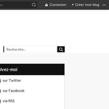
Connexion
+
Créer mon blog
uivez-moi
sur Twitter
sur Facebook
via RSS