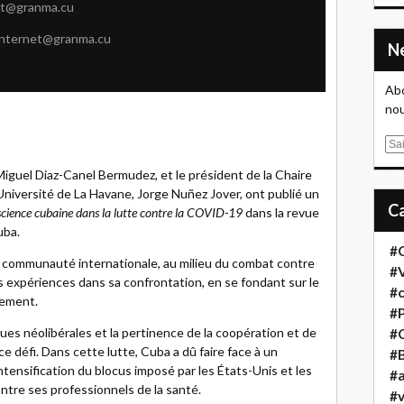
et@granma.cu
internet@granma.cu
Abo
nou
E
m
iguel Diaz-Canel Bermudez, et le président de la Chaire
a
Université de La Havane, Jorge Nuñez Jover, ont publié un
i
cience cubaine dans la lutte contre la COVID-19
dans la revue
l
uba.
#
 la communauté internationale, au milieu du combat contre
#
 expériences dans sa confrontation, en se fondant sur le
#
nement.
#
ues néolibérales et la pertinence de la coopération et de
#
 ce défi. Dans cette lutte, Cuba a dû faire face à un
#B
ntensification du blocus imposé par les États-Unis et les
#a
tre ses professionnels de la santé.
#