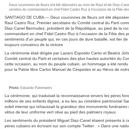
Deux couronnes de fleurs ont été déposées au nom de Raul et de Diaz-Canel
cendres du commandant en chef Fidel Castro Ruz à l'occasion de la Fête des
SANTIAGO DE CUBA.— Deux couronnes de fleurs ont été déposées
Raul Castro Ruz, Premier secrétaire du Comité central du Parti co
Diaz-Canel Bermudez, président de la République, au pied de la ro
commandant en chef Fidel Castro Ruz à l'occasion de la Fête des p
sentiments d'un peuple qui, en ces jours de dure bataille, est fier de 
toujours convaincu de la victoire
La cérémonie était dirigée par Lazaro Exposito Canto et Beatriz Jo
Comité central du Parti et certaines des plus hautes autorités du Con
cette occasion, au nom du peuple cubain, un hommage a été rendu ég
pour la Patrie libre Carlos Manuel de Céspedes et au Héros de notr
Photo:
Eduardo Palomares
La cérémonie, qui traduisait la reconnaissance envers les pères fond
millions de ses enfants dignes, a eu lieu au cimetière patrimonial Sant
soleil intense qui rehaussait la grandeur des monuments funéraires
vêtus de leur uniforme vert olive au pied des palmiers royaux.
Les sentiments du président Miguel Diaz-Canel étaient présents à ce
pères cubains en écrivant sur son compte Twitter
: « Dans une natio