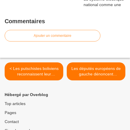
Commentaires
Ajouter un commentaire
< Les putschistes boliviens
Les députés européens de
reconnaissent leur
gauche dénoncent
incapacité à faire face à la
l'expulsion des migrants en
pandémie
Grèce >
Hébergé par Overblog
Top articles
Pages
Contact