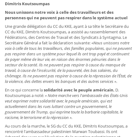
Dimitris Koutsoumpas
Nous unissons notre voix à celle des travailleurs et des
personnes qui ne peuvent pas respirer dans le système actuel
Une grande délégation du CC du KKE, ayant à sa tête le Secrétaire du
CC du KKE, Dimitris Koutsoumpas, a assisté au rassemblement des
Fédérations, des Centres de Travail et des Syndicats à Syntagma. Le
Secrétaire Général a fait la déclaration suivante: «
Nous unissons notre
voix à celle de tous les travailleurs, des familles populaires, qui ne peuvent
pas respirer dans un système pour lequel ils ont trop payé et continuent
de payer même de leur vie, en raison des énormes pénuries dans le
secteur de la santé. Ils ne peuvent pas respirer à cause du manque de
travail, à cause de l'insécurité, de la pauvreté, des bas salaires, du
chômage. Ils ne peuvent pas respirer à cause de la répression de l’État, de
la violence, des dettes envers les banques et des autres services
».
En ce qui concerne la
solidarité avec le peuple américain
, D.
Koutsoumpas a noté:
« Notre marche vers l'ambassade des États-Unis
veut exprimer notre solidarité avec le peuple américain, qui est
actuellement dans les rues luttant contre un gouvernement, le
gouvernement de Trump, qui exprime toute la barbarie capitaliste, le
racisme, le terrorisme et la répression ».
Au cours de la marche, le SG du CC du KKE, Dimitris Koutsoumpas, a
rencontré l'ambassadeur palestinien Marwan Toubassi. Ils ont