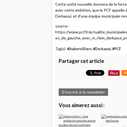
Cette unité nouvelle donnera de la force 
avec cette ambition, que le PCF appelle à
Derkaoui, et d’une équipe municipale re
source :
https://www.pcf.fr/actualite_municipale
es_de_gauche_avec_m_riem_derkaoui_pou
Tag(s) :
#Aubervilliers
,
#Derkaoui
,
#PCF
Partager cet article
R
S'inscrire à la newsletter
Vous aimerez aussi :