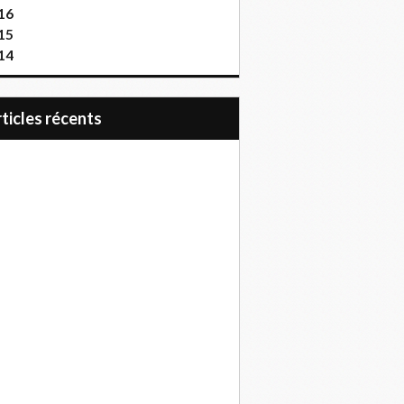
16
15
14
articles récents