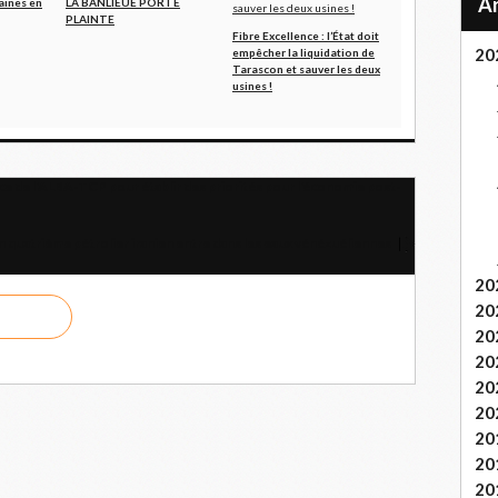
aines en
LA BANLIEUE PORTE
PLAINTE
Fibre Excellence : l’État doit
20
empêcher la liquidation de
Tarascon et sauver les deux
usines !
 de l'ALBA-TCP pour établir des priorités pour l'économie post-
n quatrième pétrolier iranien entre dans les eaux vénézuéliennes
20
20
20
20
20
20
20
20
20