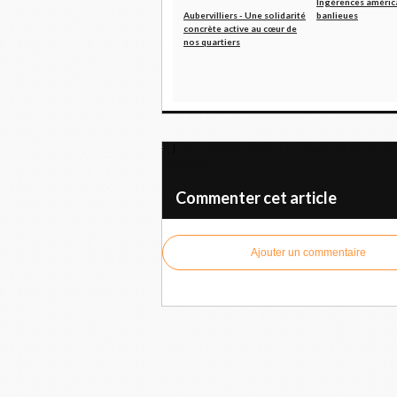
Ingérences améric
Aubervilliers - Une solidarité
banlieues
concrète active au cœur de
nos quartiers
Le président Maduro propose une conférence
pandémie.
U
Commenter cet article
Ajouter un commentaire