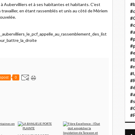
#b
à Aubervilliers et à ses habitantes et habitants. C’est
 travailler, en étant rassemblés et unis au côté de Mériem
#
nouvelée.
#
#c
#a
s_aubervilliers_le_pcf_appelle_au_rassemblement_des_list
#
r_battre_la_droite
#p
#
#B
#
#
epost
0
#R
#é
#a
#s
#
#