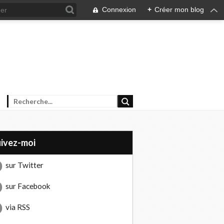
Connexion
+
Créer mon blog
uivez-moi
sur Twitter
sur Facebook
via RSS