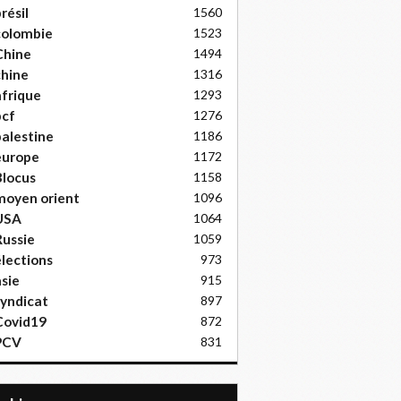
résil
1560
colombie
1523
Chine
1494
hine
1316
frique
1293
pcf
1276
alestine
1186
europe
1172
locus
1158
moyen orient
1096
USA
1064
ussie
1059
lections
973
sie
915
yndicat
897
Covid19
872
PCV
831