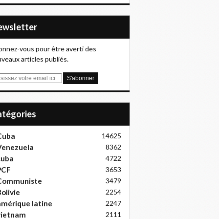
Newsletter
nnez-vous pour être averti des
veaux articles publiés.
Catégories
Cuba
14625
Venezuela
8362
cuba
4722
PCF
3653
Communiste
3479
olivie
2254
mérique latine
2247
vietnam
2111