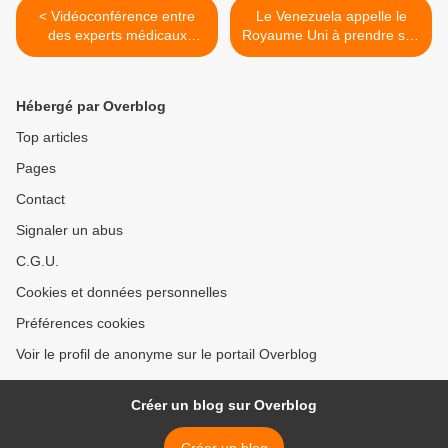
< Vidéoconférence entre
Le Venezuela appelle le
des experts médicaux
Royaume Uni à prendre ses
palestiniens et chinois sur le
distances avec les plans
COVID-19
putschistes des États-Unis
>
Hébergé par Overblog
Top articles
Pages
Contact
Signaler un abus
C.G.U.
Cookies et données personnelles
Préférences cookies
Voir le profil de anonyme sur le portail Overblog
Créer un blog sur Overblog