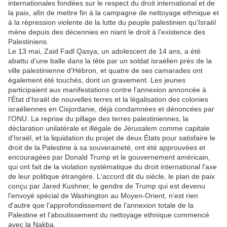
internationales fondées sur le respect du droit international et de
la paix, afin de mettre fin à la campagne de nettoyage ethnique et
à la répression violente de la lutte du peuple palestinien qu'Israël
mène depuis des décennies en niant le droit à l'existence des
Palestiniens.
Le 13 mai, Zaid Fadl Qasya, un adolescent de 14 ans, a été
abattu d'une balle dans la tête par un soldat israélien près de la
ville palestinienne d'Hébron, et quatre de ses camarades ont
également été touchés, dont un gravement. Les jeunes
participaient aux manifestations contre l'annexion annoncée à
l'État d'Israël de nouvelles terres et la légalisation des colonies
israéliennes en Cisjordanie, déjà condamnées et dénoncées par
l'ONU. La reprise du pillage des terres palestiniennes, la
déclaration unilatérale et illégale de Jérusalem comme capitale
d'Israël, et la liquidation du projet de deux États pour satisfaire le
droit de la Palestine à sa souveraineté, ont été approuvées et
encouragées par Donald Trump et le gouvernement américain,
qui ont fait de la violation systématique du droit international l'axe
de leur politique étrangère. L'accord dit du siècle, le plan de paix
conçu par Jared Kushner, le gendre de Trump qui est devenu
l'envoyé spécial de Washington au Moyen-Orient, n'est rien
d'autre que l'approfondissement de l'annexion totale de la
Palestine et l'aboutissement du nettoyage ethnique commencé
avec la Nakba.