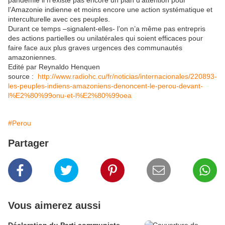
pandémie il n’existe pas encore un plan d’attention pour
l’Amazonie indienne et moins encore une action systématique et
interculturelle avec ces peuples.
Durant ce temps –signalent-elles- l’on n’a même pas entrepris
des actions partielles ou unilatérales qui soient efficaces pour
faire face aux plus graves urgences des communautés
amazoniennes.
Edité par Reynaldo Henquen
source :
http://www.radiohc.cu/fr/noticias/internacionales/220893-
les-peuples-indiens-amazoniens-denoncent-le-perou-devant-
l%E2%80%99onu-et-l%E2%80%99oea
#Perou
Partager
Vous aimerez aussi