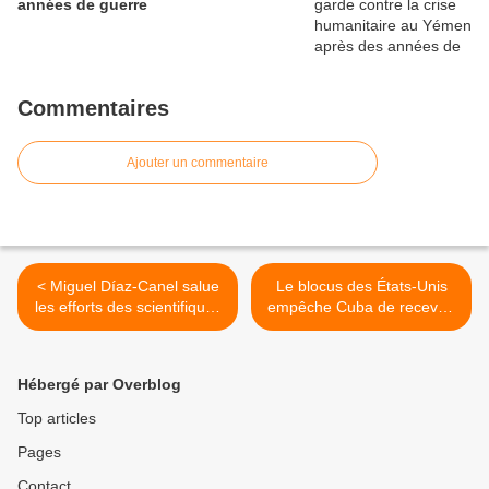
années de guerre
Commentaires
Ajouter un commentaire
< Miguel Díaz-Canel salue
Le blocus des États-Unis
les efforts des scientifiques
empêche Cuba de recevoir
cubains au service de la
une aide solidaire >
santé
Hébergé par Overblog
Top articles
Pages
Contact