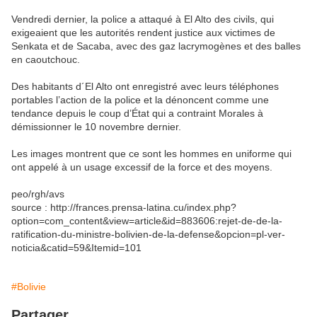
Vendredi dernier, la police a attaqué à El Alto des civils, qui
exigeaient que les autorités rendent justice aux victimes de
Senkata et de Sacaba, avec des gaz lacrymogènes et des balles
en caoutchouc.
Des habitants d´El Alto ont enregistré avec leurs téléphones
portables l’action de la police et la dénoncent comme une
tendance depuis le coup d’État qui a contraint Morales à
démissionner le 10 novembre dernier.
Les images montrent que ce sont les hommes en uniforme qui
ont appelé à un usage excessif de la force et des moyens.
peo/rgh/avs
source : http://frances.prensa-latina.cu/index.php?
option=com_content&view=article&id=883606:rejet-de-de-la-
ratification-du-ministre-bolivien-de-la-defense&opcion=pl-ver-
noticia&catid=59&Itemid=101
#Bolivie
Partager