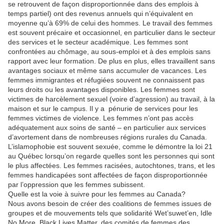
se retrouvent de façon disproportionnée dans des emplois à
temps partiel) ont des revenus annuels qui n’équivalent en
moyenne qu’à 69% de celui des hommes. Le travail des femmes
est souvent précaire et occasionnel, en particulier dans le secteur
des services et le secteur académique. Les femmes sont
confrontées au chômage, au sous-emploi et à des emplois sans
rapport avec leur formation. De plus en plus, elles travaillent sans
avantages sociaux et même sans accumuler de vacances. Les
femmes immigrantes et réfugiées souvent ne connaissent pas
leurs droits ou les avantages disponibles. Les femmes sont
victimes de harcèlement sexuel (voire d’agression) au travail, à la
maison et sur le campus. Il y a pénurie de services pour les
femmes victimes de violence. Les femmes n’ont pas accès
adéquatement aux soins de santé – en particulier aux services
d’avortement dans de nombreuses régions rurales du Canada.
L’islamophobie est souvent sexuée, comme le démontre la loi 21
au Québec lorsqu’on regarde quelles sont les personnes qui sont
le plus affectées. Les femmes racisées, autochtones, trans, et les
femmes handicapées sont affectées de façon disproportionnée
par l’oppression que les femmes subissent.
Quelle est la voie à suivre pour les femmes au Canada?
Nous avons besoin de créer des coalitions de femmes issues de
groupes et de mouvements tels que solidarité Wet’suwet’en, Idle
No More, Black Lives Matter, des comités de femmes des