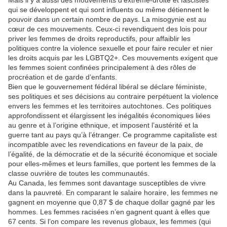
Mais il y a aussi des mouvements d’extrême-droite et fascistes
qui se développent et qui sont influents ou même détiennent le
pouvoir dans un certain nombre de pays. La misogynie est au
cœur de ces mouvements. Ceux-ci revendiquent des lois pour
priver les femmes de droits reproductifs, pour affaiblir les
politiques contre la violence sexuelle et pour faire reculer et nier
les droits acquis par les LGBTQ2+. Ces mouvements exigent que
les femmes soient confinées principalement à des rôles de
procréation et de garde d’enfants.
Bien que le gouvernement fédéral libéral se déclare féministe,
ses politiques et ses décisions au contraire perpétuent la violence
envers les femmes et les territoires autochtones. Ces politiques
approfondissent et élargissent les inégalités économiques liées
au genre et à l’origine ethnique, et imposent l’austérité et la
guerre tant au pays qu’à l’étranger. Ce programme capitaliste est
incompatible avec les revendications en faveur de la paix, de
l’égalité, de la démocratie et de la sécurité économique et sociale
pour elles-mêmes et leurs familles, que portent les femmes de la
classe ouvrière de toutes les communautés.
Au Canada, les femmes sont davantage susceptibles de vivre
dans la pauvreté. En comparant le salaire horaire, les femmes ne
gagnent en moyenne que 0,87 $ de chaque dollar gagné par les
hommes. Les femmes racisées n’en gagnent quant à elles que
67 cents. Si l’on compare les revenus globaux, les femmes (qui