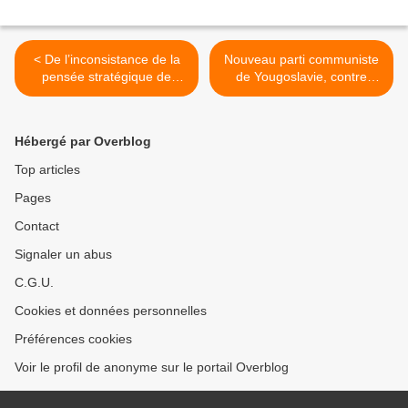
< De l’inconsistance de la
Nouveau parti communiste
pensée stratégique de
de Yougoslavie, contre
Macron
l'anticommunisme en
Pologne - Solidarité avec le
parti communiste de
Hébergé par Overblog
Pologne ! >
Top articles
Pages
Contact
Signaler un abus
C.G.U.
Cookies et données personnelles
Préférences cookies
Voir le profil de anonyme sur le portail Overblog