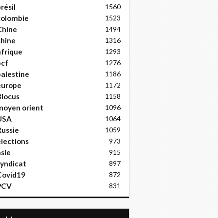
résil
1560
colombie
1523
Chine
1494
hine
1316
frique
1293
pcf
1276
alestine
1186
europe
1172
locus
1158
moyen orient
1096
USA
1064
ussie
1059
lections
973
sie
915
yndicat
897
Covid19
872
PCV
831