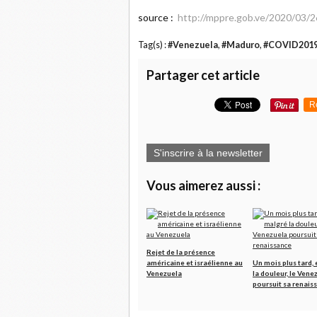
source :
http://mppre.gob.ve/2020/03/2
Tag(s) :
#Venezuela
,
#Maduro
,
#COVID201
Partager cet article
R
S'inscrire à la newsletter
Vous aimerez aussi :
Rejet de la présence
américaine et israélienne au
Un mois plus tard,
Venezuela
la douleur, le Vene
poursuit sa renais