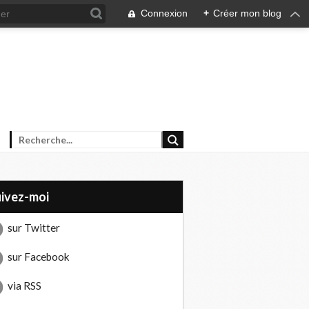
Connexion
+
Créer mon blog
uivez-moi
sur Twitter
sur Facebook
via RSS