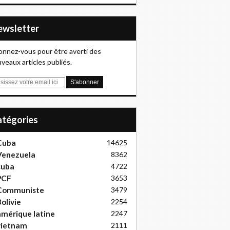
Newsletter
nnez-vous pour être averti des
veaux articles publiés.
Catégories
Cuba
14625
Venezuela
8362
cuba
4722
PCF
3653
Communiste
3479
olivie
2254
mérique latine
2247
vietnam
2111