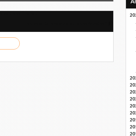
pendant le confinement
20
La crise sanitaire sera-t-elle une crise éducative ?
20
20
20
20
20
20
20
20
20