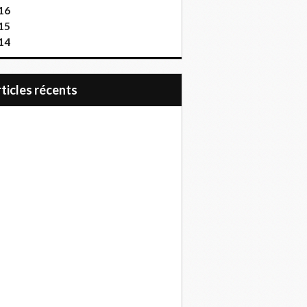
16
15
14
articles récents