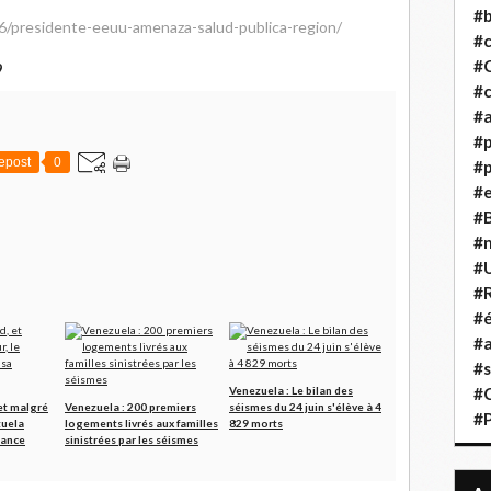
#b
6/presidente-eeuu-amenaza-salud-publica-region/
#
#
9
#c
#a
#
epost
0
#p
#
#B
#
#
#R
#é
#a
#s
Venezuela : Le bilan des
#
 et malgré
Venezuela : 200 premiers
séismes du 24 juin s'élève à 4
#
zuela
logements livrés aux familles
829 morts
sance
sinistrées par les séismes