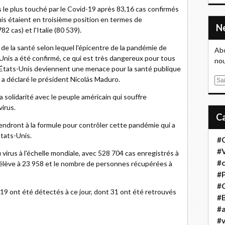
 le plus touché par le Covid-19 après 83,16 cas confirmés
is étaient en troisième position en termes de
2 cas) et l'Italie (80 539).
de la santé selon lequel l'épicentre de la pandémie de
Abo
-Unis a été confirmé, ce qui est très dangereux pour tous
nou
s États-Unis deviennent une menace pour la santé publique
 a déclaré le président Nicolás Maduro.
E
m
a solidarité avec le peuple américain qui souffre
a
virus.
i
l
iendront à la formule pour contrôler cette pandémie qui a
États-Unis.
#
#
u virus à l'échelle mondiale, avec 528 704 cas enregistrés à
#
s'élève à 23 958 et le nombre de personnes récupérées à
#
#
19 ont été détectés à ce jour, dont 31 ont été retrouvés
#B
#a
#