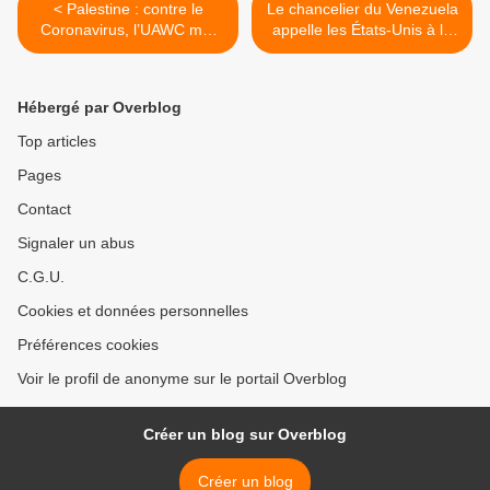
< Palestine : contre le
Le chancelier du Venezuela
Coronavirus, l’UAWC met
appelle les États-Unis à la
ses équipes et ses locaux à
réflexion face au nouveau
la disposition du
coronavirus >
gouvernement et des
Hébergé par Overblog
paysan·ne·s
Top articles
Pages
Contact
Signaler un abus
C.G.U.
Cookies et données personnelles
Préférences cookies
Voir le profil de anonyme sur le portail Overblog
Créer un blog sur Overblog
Créer un blog