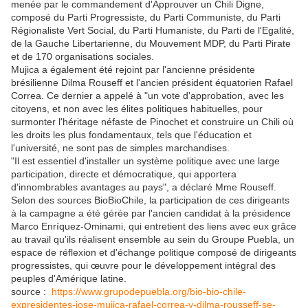
menée par le commandement d'Approuver un Chili Digne,
composé du Parti Progressiste, du Parti Communiste, du Parti
Régionaliste Vert Social, du Parti Humaniste, du Parti de l'Egalité,
de la Gauche Libertarienne, du Mouvement MDP, du Parti Pirate
et de 170 organisations sociales.
Mujica a également été rejoint par l'ancienne présidente
brésilienne Dilma Rouseff et l'ancien président équatorien Rafael
Correa. Ce dernier a appelé à "un vote d'approbation, avec les
citoyens, et non avec les élites politiques habituelles, pour
surmonter l'héritage néfaste de Pinochet et construire un Chili où
les droits les plus fondamentaux, tels que l'éducation et
l'université, ne sont pas de simples marchandises.
"Il est essentiel d'installer un système politique avec une large
participation, directe et démocratique, qui apportera
d'innombrables avantages au pays", a déclaré Mme Rouseff.
Selon des sources BioBioChile, la participation de ces dirigeants
à la campagne a été gérée par l'ancien candidat à la présidence
Marco Enríquez-Ominami, qui entretient des liens avec eux grâce
au travail qu'ils réalisent ensemble au sein du Groupe Puebla, un
espace de réflexion et d'échange politique composé de dirigeants
progressistes, qui œuvre pour le développement intégral des
peuples d'Amérique latine.
source :
https://www.grupodepuebla.org/bio-bio-chile-
expresidentes-jose-mujica-rafael-correa-y-dilma-rousseff-se-