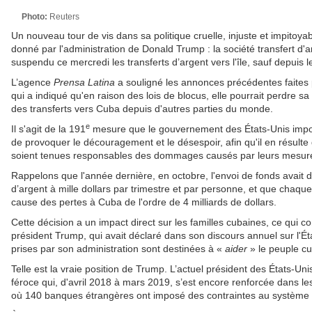
Photo:
Reuters
Un nouveau tour de vis dans sa politique cruelle, injuste et impitoya
donné par l'administration de Donald Trump : la société transfert d'
suspendu ce mercredi les transferts d’argent vers l'île, sauf depuis l
L’agence
Prensa Latina
a souligné les annonces précédentes faites
qui a indiqué qu'en raison des lois de blocus, elle pourrait perdre s
des transferts vers Cuba depuis d'autres parties du monde.
e
Il s'agit de la 191
mesure que le gouvernement des États-Unis impo
de provoquer le découragement et le désespoir, afin qu'il en résulte 
soient tenues responsables des dommages causés par leurs mesures
Rappelons que l'année dernière, en octobre, l'envoi de fonds avait d
d’argent à mille dollars par trimestre et par personne, et que chaque
cause des pertes à Cuba de l'ordre de 4 milliards de dollars.
Cette décision a un impact direct sur les familles cubaines, ce qui 
président Trump, qui avait déclaré dans son discours annuel sur l'É
prises par son administration sont destinées à «
aider
» le peuple cu
Telle est la vraie position de Trump. L’actuel président des États-Uni
féroce qui, d'avril 2018 à mars 2019, s’est encore renforcée dans les
où 140 banques étrangères ont imposé des contraintes au système 