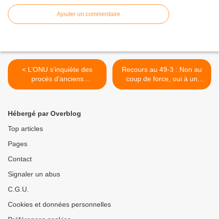
Ajouter un commentaire
< L’ONU s’inquiète des
Recours au 49-3 : Non au
procès d’anciens
coup de force, oui à un
fonctionnaires boliviens
référendum >
Hébergé par Overblog
Top articles
Pages
Contact
Signaler un abus
C.G.U.
Cookies et données personnelles