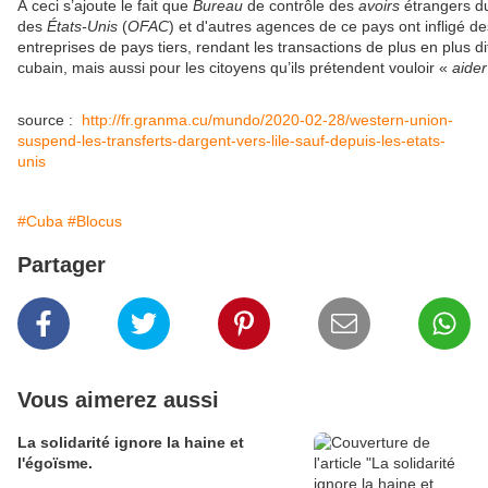
À ceci s’ajoute le fait que
Bureau
de contrôle des
avoirs
étrangers d
des
États-Unis
(
OFAC
) et d'autres agences de ce pays ont infligé 
entreprises de pays tiers, rendant les transactions de plus en plus di
cubain, mais aussi pour les citoyens qu’ils prétendent vouloir «
aider
source :
http://fr.granma.cu/mundo/2020-02-28/western-union-
suspend-les-transferts-dargent-vers-lile-sauf-depuis-les-etats-
unis
#Cuba
#Blocus
Partager
Vous aimerez aussi
La solidarité ignore la haine et
l'égoïsme.