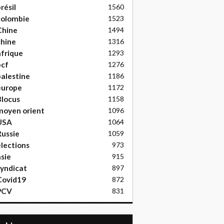
résil
1560
colombie
1523
Chine
1494
hine
1316
frique
1293
pcf
1276
alestine
1186
europe
1172
locus
1158
moyen orient
1096
USA
1064
ussie
1059
lections
973
sie
915
yndicat
897
Covid19
872
PCV
831