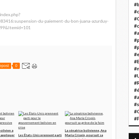
#b
#
/index.php?
#
83416:suspension-du-paiement-du-bon-juana-azurduy-
#c
d=99&Itemid=101
#a
#
#p
#
#B
epost
0
#
#
#R
#é
#a
#s
#
#
olivien a
La sénatrice bolivienne, Ana
 appliquer
Les États-Unis prennent parti
María Crispín, poursuit sa