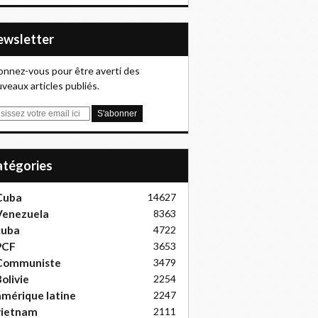
Newsletter
nnez-vous pour être averti des
veaux articles publiés.
Catégories
Cuba
14627
Venezuela
8363
cuba
4722
PCF
3653
Communiste
3479
olivie
2254
mérique latine
2247
vietnam
2111