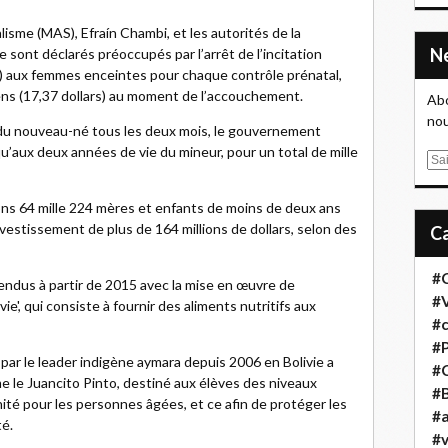
sme (MAS), Efraín Chambi, et les autorités de la
 sont déclarés préoccupés par l’arrêt de l’incitation
s) aux femmes enceintes pour chaque contrôle prénatal,
ens (17,37 dollars) au moment de l’accouchement.
Abo
nou
u nouveau-né tous les deux mois, le gouvernement
squ’aux deux années de vie du mineur, pour un total de mille
E
m
a
ions 64 mille 224 mères et enfants de moins de deux ans
i
nvestissement de plus de 164 millions de dollars, selon des
l
#
ndus à partir de 2015 avec la mise en œuvre de
#
vie', qui consiste à fournir des aliments nutritifs aux
#
#
 par le leader indigène aymara depuis 2006 en Bolivie a
#
 le Juancito Pinto, destiné aux élèves des niveaux
#B
nité pour les personnes âgées, et ce afin de protéger les
#a
té.
#