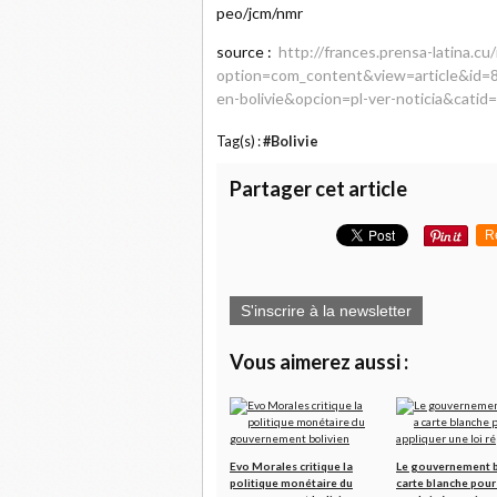
peo/jcm/nmr
source :
http://frances.prensa-latina.cu
option=com_content&view=article&id=8
en-bolivie&opcion=pl-ver-noticia&cati
Tag(s) :
#Bolivie
Partager cet article
R
S'inscrire à la newsletter
Vous aimerez aussi :
Evo Morales critique la
Le gouvernement b
politique monétaire du
carte blanche pour