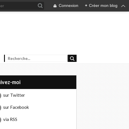
Connexion
+
Créer mon blog
uivez-moi
sur Twitter
sur Facebook
via RSS