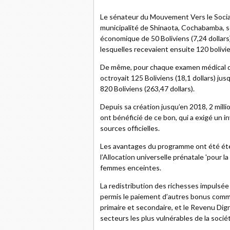
Le sénateur du Mouvement Vers le Sociali
municipalité de Shinaota, Cochabamba, se
économique de 50 Boliviens (7,24 dollar
lesquelles recevaient ensuite 120 bolivi
De même, pour chaque examen médical d
octroyait 125 Boliviens (18,1 dollars) ju
820 Boliviens (263,47 dollars).
Depuis sa création jusqu’en 2018, 2 mill
ont bénéficié de ce bon, qui a exigé un i
sources officielles.
Les avantages du programme ont été éte
l’Allocation universelle prénatale 'pour la 
femmes enceintes.
La redistribution des richesses impulsée
permis le paiement d’autres bonus comme
primaire et secondaire, et le Revenu Dig
secteurs les plus vulnérables de la socié