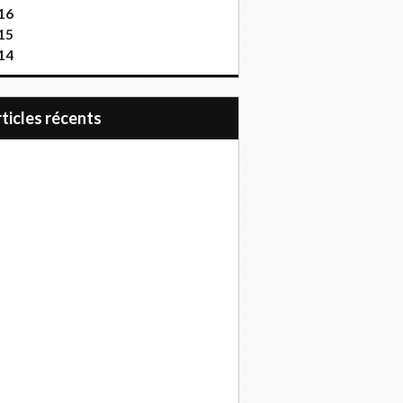
16
15
14
articles récents