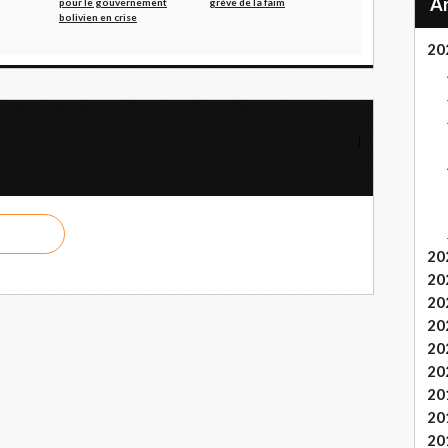
pour le gouvernement
grève de la faim
bolivien en crise
20
d contre les mesures à l´encontre de Conviasa
inn Féin en Irlande: Premières conséquences politiques du Brexit
20
20
20
20
20
20
20
20
20