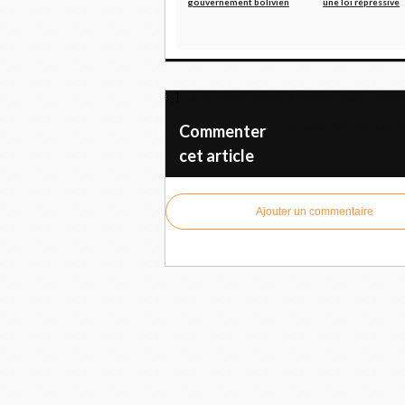
gouvernement bolivien
une loi répressive
Le Parlement vénézuélien approuve un accor
Succès historique du S
Commenter
cet article
Ajouter un commentaire