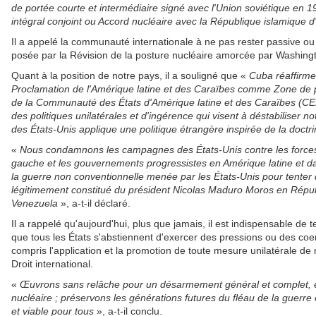
de portée courte et intermédiaire signé avec l'Union soviétique en 1
intégral conjoint ou Accord nucléaire avec la République islamique d
Il a appelé la communauté internationale à ne pas rester passive ou
posée par la Révision de la posture nucléaire amorcée par Washing
Quant à la position de notre pays, il a souligné que «
Cuba réaffirme 
Proclamation de l'Amérique latine et des Caraïbes comme Zone de p
de la Communauté des États d'Amérique latine et des Caraïbes (C
des politiques unilatérales et d'ingérence qui visent à déstabiliser 
des États-Unis applique une politique étrangère inspirée de la doct
«
Nous condamnons les campagnes des États-Unis contre les forces p
gauche et les gouvernements progressistes en Amérique latine et d
la guerre non conventionnelle menée par les États-Unis pour tente
légitimement constitué du président
Nicolas Maduro Moros en Répub
Venezuela
», a-t-il déclaré.
Il a rappelé qu'aujourd'hui, plus que jamais, il est indispensable de
que tous les États s'abstiennent d'exercer des pressions ou des coer
compris l'application et la promotion de toute mesure unilatérale de 
Droit international.
«
Œuvrons sans relâche pour un désarmement général et complet, e
nucléaire ; préservons les générations futures du fléau de la guerre
et viable pour tous
», a-t-il conclu.