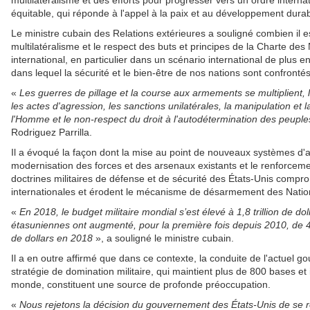
multilatéralisme et des efforts pour progresser vers un ordre interna
équitable, qui réponde à l'appel à la paix et au développement durab
Le ministre cubain des Relations extérieures a souligné combien il es
multilatéralisme et le respect des buts et principes de la Charte des 
international, en particulier dans un scénario international de plus
dans lequel la sécurité et le bien-être de nos nations sont confronté
«
Les guerres de pillage et la course aux armements se multiplient, 
les actes d'agression, les sanctions unilatérales, la manipulation et la
l'Homme et le non-respect du droit à l'autodétermination des peuples 
Rodriguez Parrilla.
Il a évoqué la façon dont la mise au point de nouveaux systèmes d'a
modernisation des forces et des arsenaux existants et le renforcem
doctrines militaires de défense et de sécurité des États-Unis comprom
internationales et érodent le mécanisme de désarmement des Natio
«
En 2018, le budget militaire mondial s’est élevé à 1,8 trillion de do
étasuniennes ont augmenté, pour la première fois depuis 2010, de 4,
de dollars en 2018
», a souligné le ministre cubain.
Il a en outre affirmé que dans ce contexte, la conduite de l'actuel 
stratégie de domination militaire, qui maintient plus de 800 bases et i
monde, constituent une source de profonde préoccupation.
«
Nous rejetons la décision du gouvernement des États-Unis de se ret