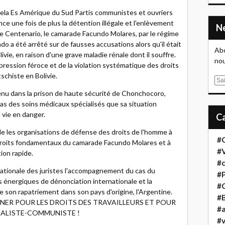
la Es Amérique du Sud Partis communistes et ouvriers
 une fois de plus la détention illégale et l'enlèvement
 Centenario, le camarade Facundo Molares, par le régime
o a été arrêté sur de fausses accusations alors qu'il était
Abo
ivie, en raison d'une grave maladie rénale dont il souffre.
nou
pression féroce et de la violation systématique des droits
schiste en Bolivie.
E
m
nu dans la prison de haute sécurité de Chonchocoro,
a
e pas des soins médicaux spécialisés que sa situation
i
a vie en danger.
l
e les organisations de défense des droits de l'homme à
#
 droits fondamentaux du camarade Facundo Molares et à
#
tion rapide.
#
ationale des juristes l'accompagnement du cas du
#
 énergiques de dénonciation internationale et la
#
 son rapatriement dans son pays d'origine, l'Argentine.
#B
ER POUR LES DROITS DES TRAVAILLEURS ET POUR
#a
IALISTE-COMMUNISTE !
#