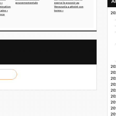
 «
gouvernementale
exerce le pouvoir au
omination
Venezuela a atteint son
caine »
terme »
20
ence
olivie
inistre de Cuba vérifient la marche des programmes scientifiques
20
20
20
20
20
20
20
20
20