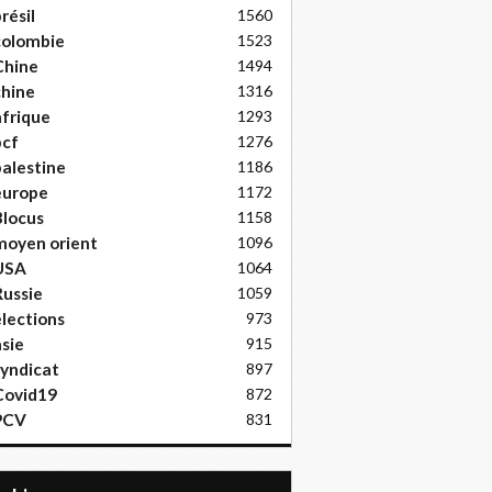
résil
1560
colombie
1523
Chine
1494
hine
1316
frique
1293
pcf
1276
alestine
1186
europe
1172
locus
1158
moyen orient
1096
USA
1064
ussie
1059
lections
973
sie
915
yndicat
897
Covid19
872
PCV
831