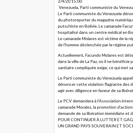
2/4/20 15:00
Venezuela, Parti communiste du Venezue
Le Parti communiste du Venezuela dénonce
du photoreporter du magazine numérique
putschiste en Bolivie. Le camarade Facund
hospitalisé dans un centre médical en Bol
Le camarade Molares est victime de la ré
de l'homme déclenchée par le régime put
Actuellement, Facundo Molares est déte
dans la ville de La Paz, où il ne bénéfici
sanitaire compliquée exige, ce qui met s
Le Parti communiste du Venezuela appell
dénoncer cette violation flagrante des
agir avec diligence en faveur de sa libéra
Le PCV demandera à l'Association intern
camarade Morales, la promotion d'actions
demande de sa libération immédiate et de
POUR CONTINUER À LUTTER ET GAGN
UN GRAND PAYS SOUVERAIN ET SOC