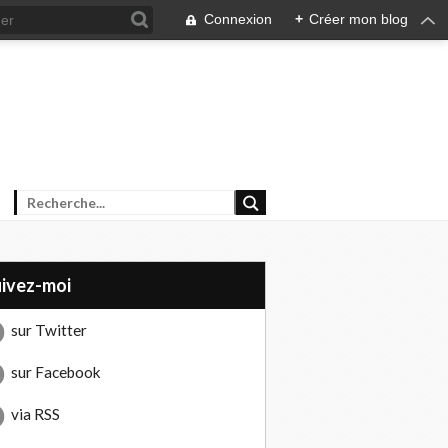
Connexion
+
Créer mon blog
uivez-moi
sur Twitter
sur Facebook
via RSS