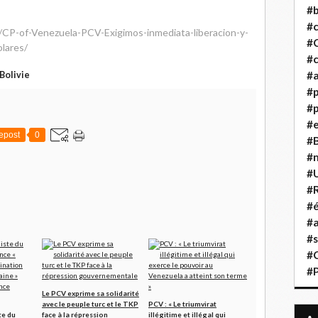
#b
#
e/CP-of-Venezuela-PCV-Exigimos-inmediata-liberacion-y-
#
lares/
#c
#a
Bolivie
#
#p
#
epost
0
#B
#
#
#R
#é
#a
#s
#
#
Le PCV exprime sa solidarité
avec le peuple turc et le TKP
PCV : « Le triumvirat
te du
face à la répression
illégitime et illégal qui