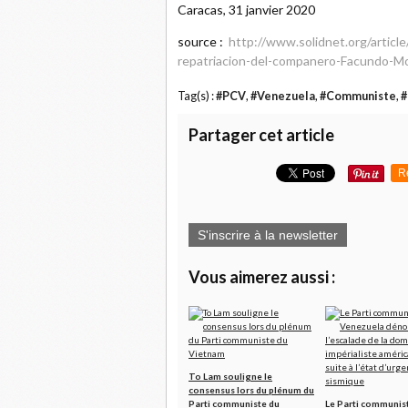
Caracas, 31 janvier 2020
source :
http://www.solidnet.org/articl
repatriacion-del-companero-Facundo-Mo
Tag(s) :
#PCV
,
#Venezuela
,
#Communiste
,
#
Partager cet article
R
S'inscrire à la newsletter
Vous aimerez aussi :
To Lam souligne le
consensus lors du plénum du
Parti communiste du
Le Parti communis