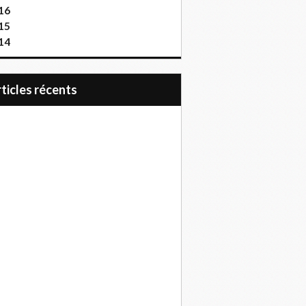
16
15
14
articles récents