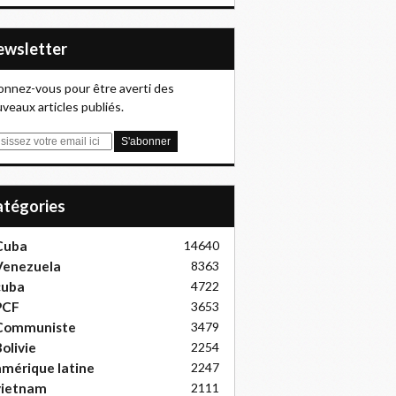
Newsletter
nnez-vous pour être averti des
veaux articles publiés.
Catégories
Cuba
14640
Venezuela
8363
cuba
4722
PCF
3653
Communiste
3479
olivie
2254
mérique latine
2247
vietnam
2111