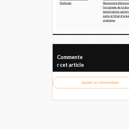
Vietnam
Venezuela dénonce
l’escalade de la d
impérialiste améri
suite à l’état d’urg
sismique
Un large soutien populaire pour le MAS en B
Le président et le Premier m
Commente
r cet article
Ajouter un commentaire