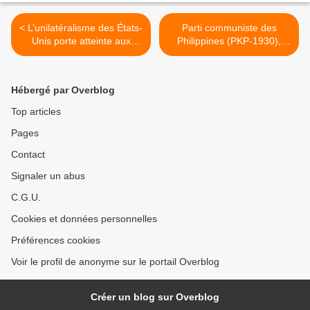
< L’unilatéralisme des États-
Parti communiste des
Unis porte atteinte aux
Philippines (PKP-1930),
droits de l’Homme, avertit
Μessage au 23ème
Cuba
congrès du parti
communiste allemand
Hébergé par Overblog
(DKP) >
Top articles
Pages
Contact
Signaler un abus
C.G.U.
Cookies et données personnelles
Préférences cookies
Voir le profil de anonyme sur le portail Overblog
Créer un blog sur Overblog