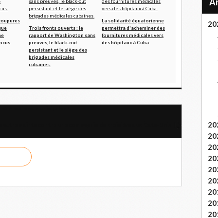
coupures
La solidarité équatorienne
20
que
Trois fronts ouverts : le
permettra d'acheminer des
ne
rapport de Washington sans
fournitures médicales vers
ocus.
preuves, le black-out
des hôpitaux à Cuba.
persistant et le siège des
brigades médicales
cubaines.
 et élections municipales !
20
e autre plainte contre une compagnie de croisière aux États-Unis
20
20
20
20
20
20
20
20