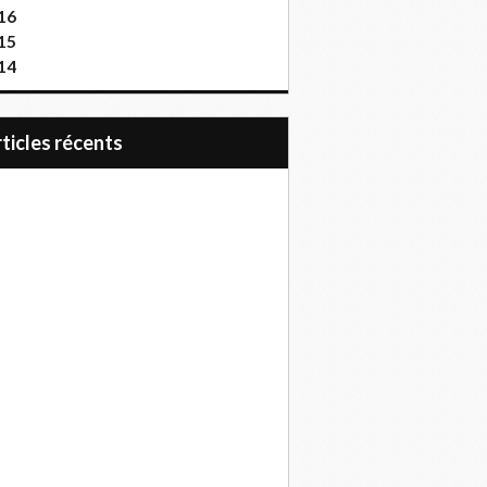
16
15
14
articles récents