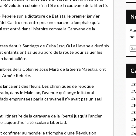
la Révolution cubaine à la tête de la caravane de la liberté.
 Rebelle sur la dictature de Batista, le premier janvier
Fidel Castro ont entrepris une marche triomphale qui a
i est entré dans l’histoire comme la Caravane de la
Abo
nou
mètres depuis Santiago de Cuba jusqu’à La Havane a duré six
E
t enfants ont salué au bord de la route pour saluer les
m
en bandoulière.
a
i
membres de la Colonne José Martí de la Sierra Maestra, ont
l
’Armée Rebelle.
#
s lançaient des fleurs. Les chroniques de l’époque
#
o, dans le Malecon, l’avenue qui longe le littoral
#
ado empruntées par la caravane il n’y avait pas un seul
#
#
l’itinéraire de la caravane de la liberté jusqu’à l’ancien
#B
e, aujourd’hui cité scolaire Libertad.
#a
lait confirmer au monde le triomphe d’une Révolution
#