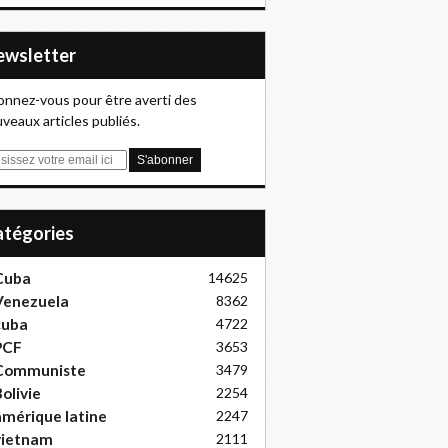
Newsletter
nnez-vous pour être averti des
veaux articles publiés.
Catégories
Cuba
14625
Venezuela
8362
cuba
4722
PCF
3653
Communiste
3479
olivie
2254
mérique latine
2247
vietnam
2111