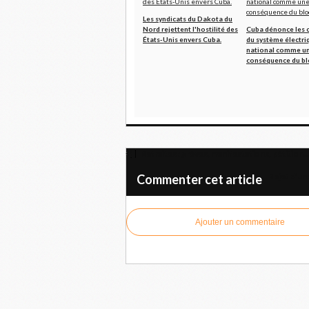
Les syndicats du Dakota du
Nord rejettent l'hostilité des
Cuba dénonce les 
États-Unis envers Cuba.
du système électri
national comme u
conséquence du bl
Retraites : grèves, manifestations, pétition…
Rejet d’un
Commenter cet article
Ajouter un commentaire