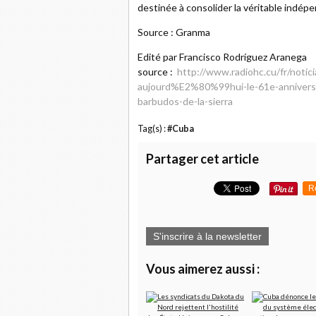
destinée à consolider la véritable indé
Source : Granma
Edité par Francisco Rodríguez Aranega
source :
http://www.radiohc.cu/fr/notic
aujourd%E2%80%99hui-le-61e-anniversa
barbudos-de-la-sierra
Tag(s) :
#Cuba
Partager cet article
R
S'inscrire à la newsletter
Vous aimerez aussi :