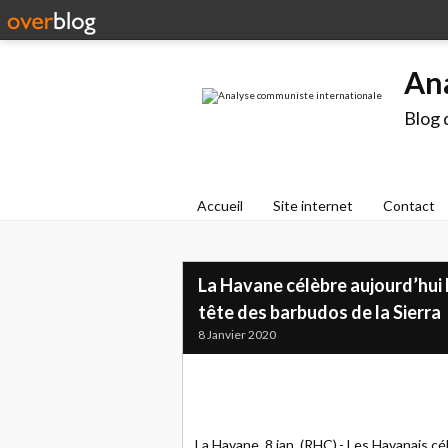
An
Blog 
Accueil
Site internet
Contact
La Havane célèbre aujourd’hui le
tête des barbudos de la Sierra
8 Janvier 2020
La Havane, 8 jan. (RHC).- Les Havanais cé