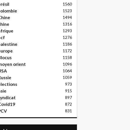
résil
1560
colombie
1523
Chine
1494
hine
1316
frique
1293
pcf
1276
alestine
1186
europe
1172
locus
1158
moyen orient
1096
USA
1064
ussie
1059
lections
973
sie
915
yndicat
897
Covid19
872
PCV
831