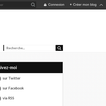
Connexion
+
Créer mon blog
uivez-moi
sur Twitter
sur Facebook
via RSS