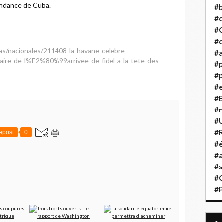
pendance de Cuba.
#b
#
#
#c
ias/nacionales/211408-la-havane-celebre-
#a
ire-de-l%E2%80%99arrivee-de-fidel-a-la-tete-des-
#
#p
#
#B
#
#
#R
epost
0
#é
#a
#s
#
#