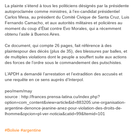
La plainte s’étend à tous les politiciens désignés par la présidente
autoproclamée comme ministres, à l’ex-candidat présidentiel
Carlos Mesa, au président du Comité Civique de Santa Cruz, Luis
Fernando Camacho, et aux autorités militaires et policières au
moment du coup d’État contre Evo Morales, qui a récemment
obtenu l’asile à Buenos Aires.
Ce document, qui compte 26 pages, fait référence à des
plaintespour des décès (plus de 35), des blessures par balles, et
de multiples violations dont le peuple a souffert suite aux actions
des forces de l’ordre sous le commandement des putschistes.
L’APDH a demandé l’arrestation et l’extradition des accusés et
une requête en ce sens auprès d’Interpol.
peo/mem/may
source : http://frances.prensa-latina.cu/index.php?
option=com_content&view=article&id=883205:une-organisation-
argentine-denonce-jeanine-anez-pour-violation-des-droits-de-
lhomme&opcion=pl-ver-noticia&catid=99&Itemid=101
#Bolivie
#argentine