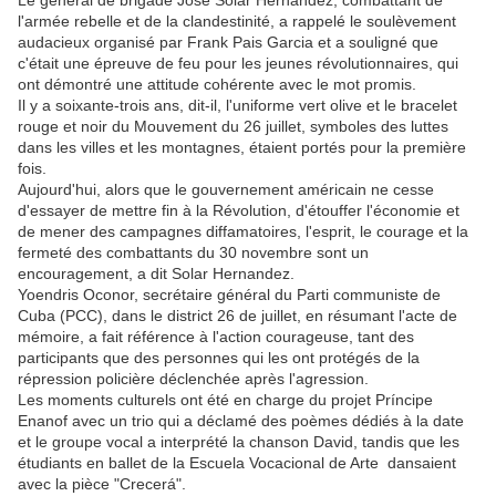
Le général de brigade José Solar Hernandez, combattant de
l'armée rebelle et de la clandestinité, a rappelé le soulèvement
audacieux organisé par Frank Pais Garcia et a souligné que
c'était une épreuve de feu pour les jeunes révolutionnaires, qui
ont démontré une attitude cohérente avec le mot promis.
Il y a soixante-trois ans, dit-il, l'uniforme vert olive et le bracelet
rouge et noir du Mouvement du 26 juillet, symboles des luttes
dans les villes et les montagnes, étaient portés pour la première
fois.
Aujourd'hui, alors que le gouvernement américain ne cesse
d'essayer de mettre fin à la Révolution, d'étouffer l'économie et
de mener des campagnes diffamatoires, l'esprit, le courage et la
fermeté des combattants du 30 novembre sont un
encouragement, a dit Solar Hernandez.
Yoendris Oconor, secrétaire général du Parti communiste de
Cuba (PCC), dans le district 26 de juillet, en résumant l'acte de
mémoire, a fait référence à l'action courageuse, tant des
participants que des personnes qui les ont protégés de la
répression policière déclenchée après l'agression.
Les moments culturels ont été en charge du projet Príncipe
Enanof avec un trio qui a déclamé des poèmes dédiés à la date
et le groupe vocal a interprété la chanson David, tandis que les
étudiants en ballet de la Escuela Vocacional de Arte dansaient
avec la pièce "Crecerá".