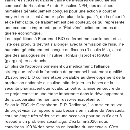
sanitaires stricts et dans le cadre de mesures de sécurité est
composé de Rinsuline P et de Rinsuline NPH, des insulines
humaines génétiquement conçues pour une action à court et
moyen terme. Il est à noter qu'en plus de la qualité, de la sécurité
et de l'efficacité, ce traitement est peu coûteux, ce qui représente
une économie importante pour l'État vénézuélien en temps de
guerre économique.
Les expéditions à Espromed BIO se feront mensuellement et la
liste des produits devrait s'allonger avec la rémission de l'insuline
humaine génétiquement conçue en flacons (Rinsulin Mix), ainsi
que des analogues de l'insuline : RinLis (lispro) et RinGlar
(glargina) en cartouche.
En plus de l'approvisionnement du médicament, l'alliance
stratégique prévoit la formation de personnel hautement qualifié
d'Espromed BIO comme étape préalable au développement de la
production nationale d'insuline, afin de jeter les bases de la
sécurité pharmaceutique locale. En outre, la mise en œuvre de
ce projet constitue une étape importante dans le développement
de la coopération humanitaire russo-vénézuélienne.
Selon le PDG de Geropharm, P. P. Rodionov, " la mise en œuvre
du projet visant à répondre aux besoins en insuline du Venezuela
est une étape très sérieuse et une occasion pour nous d'aider à
résoudre un problème social aigu. D'ici la mi-2020, nous
couvrirons 100 % des besoins en insuline du Venezuela. C'est