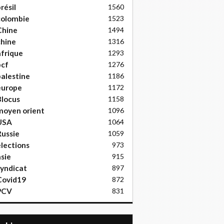
résil
1560
colombie
1523
Chine
1494
hine
1316
frique
1293
pcf
1276
alestine
1186
europe
1172
locus
1158
moyen orient
1096
USA
1064
ussie
1059
lections
973
sie
915
yndicat
897
Covid19
872
PCV
831