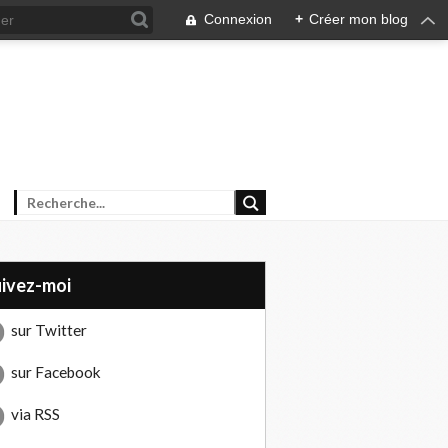
Connexion
+
Créer mon blog
uivez-moi
sur Twitter
sur Facebook
via RSS