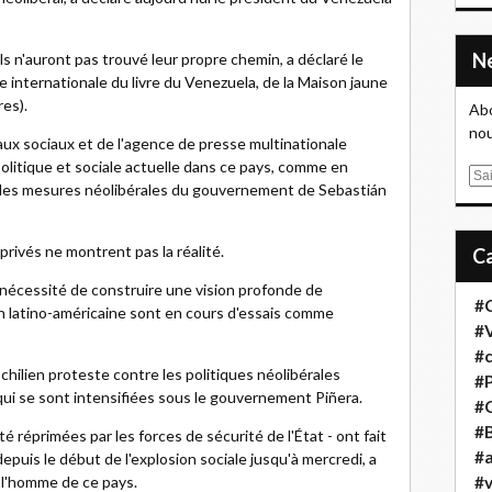
ls n'auront pas trouvé leur propre chemin, a déclaré le
re internationale du livre du Venezuela, de la Maison jaune
res).
Abo
nou
seaux sociaux et de l'agence de presse multinationale
 politique et sociale actuelle dans ce pays, comme en
E
 des mesures néolibérales du gouvernement de Sebastián
m
a
i
privés ne montrent pas la réalité.
l
la nécessité de construire une vision profonde de
#
ion latino-américaine sont en cours d'essais comme
#
#
chilien proteste contre les politiques néolibérales
#
qui se sont intensifiées sous le gouvernement Piñera.
#
#B
 réprimées par les forces de sécurité de l'État - ont fait
#a
puis le début de l'explosion sociale jusqu'à mercredi, a
e l'homme de ce pays.
#