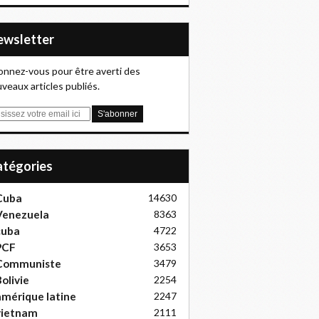
Newsletter
nnez-vous pour être averti des
veaux articles publiés.
Catégories
Cuba
14630
Venezuela
8363
cuba
4722
PCF
3653
Communiste
3479
olivie
2254
mérique latine
2247
vietnam
2111