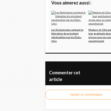
Vous aimerez aussi :
Les Dominicains exigent la
Maduro et Cilia ex
libération du président
leur gratitude depu
vénézuélien par les États-
prison pour un sou
Unis
exceptionnel
La ministre de la Santé de la Bolivie dénonce
Des étudiants aba
Commenter cet
article
Ajouter un commentaire