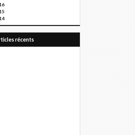
16
15
14
articles récents