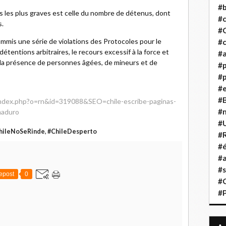
#b
ns les plus graves est celle du nombre de détenus, dont
#
s.
#
ommis une série de violations des Protocoles pour le
#c
détentions arbitraires, le recours excessif à la force et
#a
é la présence de personnes âgées, de mineurs et de
#
#p
#
#B
/index.php?o=rn&id=319088&SEO=chile-escribe-paginas-
#
-maduro
#
hileNoSeRinde
,
#ChileDesperto
#R
#é
#a
#s
epost
0
#
#