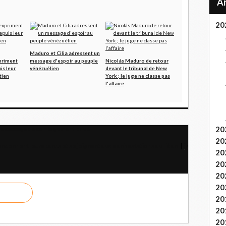
20
Maduro et Cilia adressent un
priment
message d'espoir au peuple
Nicolás Maduro de retour
is leur
vénézuélien
devant le tribunal de New
tien
York ; le juge ne classe pas
l'affaire
20
 le saccage de son logement privé
20
ndonnent leurs bancs et se joignent aux manifestations au Liban
20
20
20
20
20
20
20