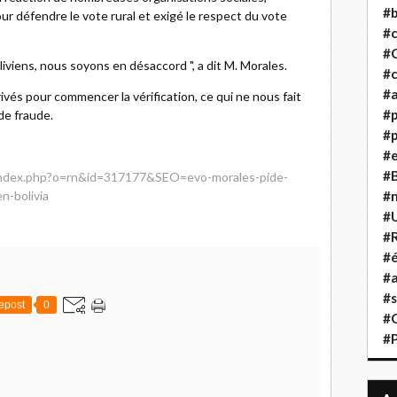
#b
ur défendre le vote rural et exigé le respect du vote
#
#
oliviens, nous soyons en désaccord ", a dit M. Morales.
#c
#a
ivés pour commencer la vérification, ce qui ne nous fait
#
de fraude.
#p
#
#B
/index.php?o=rn&id=317177&SEO=evo-morales-pide-
n-bolivia
#
#
#R
#é
#a
#s
epost
0
#
#