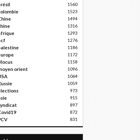
résil
1560
colombie
1523
Chine
1494
hine
1316
frique
1293
pcf
1276
alestine
1186
europe
1172
locus
1158
moyen orient
1096
USA
1064
ussie
1059
lections
973
sie
915
yndicat
897
Covid19
872
PCV
831