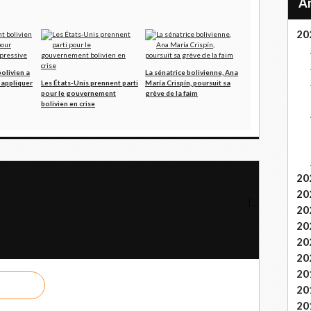
20
olivien a
La sénatrice bolivienne, Ana
 appliquer
Les États-Unis prennent parti
María Crispín, poursuit sa
pour le gouvernement
grève de la faim
bolivien en crise
e production (Clap) intègrent du café vénézuélien dès le mois de
20
20
e blocage du processus onusien, menace de revoir son engagement
20
20
20
20
20
20
20