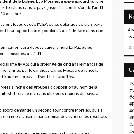
sident de la Bolivie, Evo Morales, a exigé aujourd'hui une
es tensions dans le pays, jusqu'à la conclusion de l'audit
 20 octobre.
soient levés et que l'OEA et les délégués de trois pays
Abo
t leur rapport correspondant ", a-t-il déclaré dans une
nou
érification qui a débuté aujourd'hui à La Paz et les
E
ux semaines, a-t-il dit.
m
a
ocialisme (MAS) qui a prolongé de cinq ans le mandat de
i
nne, dirigée par le candidat Carlos Mesa, a dénoncé la
l
senté aucune preuve, disent les autorités.
#
 Mesa a incité des groupes d'opposition au nom de la
#
anifestations de rue dans plusieurs régions du pays, a
#
#
 d'abord demandé un second tour contre Morales, puis a
#
 présumée et, maintenant, demande à ignorer les résultats
#B
#a
#
a réaction de nombreuses organisations sociales,