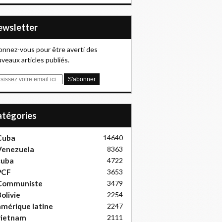
Newsletter
nnez-vous pour être averti des
veaux articles publiés.
Catégories
Cuba
14640
Venezuela
8363
cuba
4722
PCF
3653
Communiste
3479
olivie
2254
mérique latine
2247
vietnam
2111