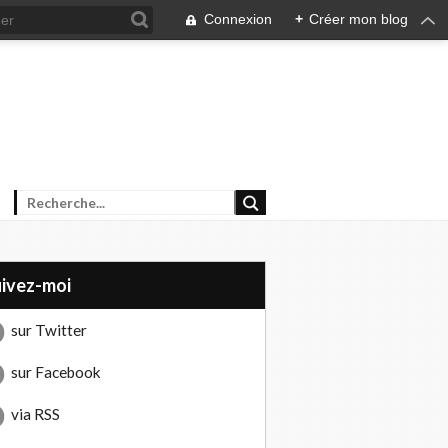
Connexion
+
Créer mon blog
uivez-moi
sur Twitter
sur Facebook
via RSS