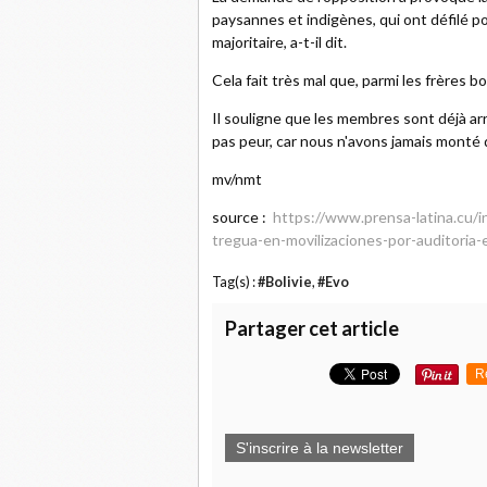
paysannes et indigènes, qui ont défilé po
majoritaire, a-t-il dit.
Cela fait très mal que, parmi les frères b
Il souligne que les membres sont déjà arr
pas peur, car nous n'avons jamais monté 
mv/nmt
source :
https://www.prensa-latina.cu
tregua-en-movilizaciones-por-auditoria-e
Tag(s) :
#Bolivie
,
#Evo
Partager cet article
R
S'inscrire à la newsletter