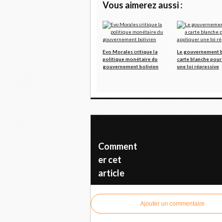
Vous aimerez aussi :
Evo Morales critique la
Le gouvernement b
politique monétaire du
carte blanche pour
gouvernement bolivien
une loi répressive
Les comités locaux d'approvisionnement et d
décembre
Le Front Polisario critique l
Comment
er cet
article
Ajouter un commentaire