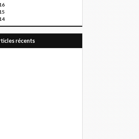
16
15
14
articles récents