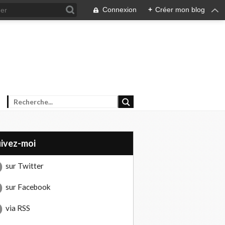
Connexion
+
Créer mon blog
uivez-moi
sur Twitter
sur Facebook
via RSS