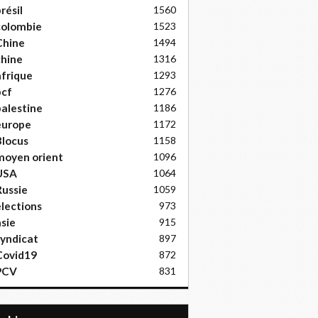
résil
1560
colombie
1523
Chine
1494
hine
1316
frique
1293
pcf
1276
alestine
1186
europe
1172
locus
1158
moyen orient
1096
USA
1064
ussie
1059
lections
973
sie
915
yndicat
897
Covid19
872
PCV
831