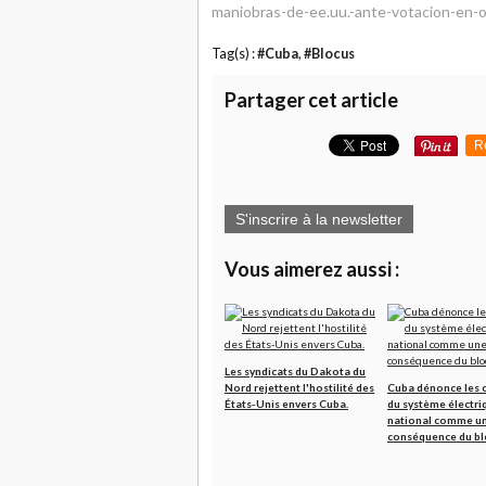
maniobras-de-ee.uu.-ante-votacion-en-
Tag(s) :
#Cuba
,
#Blocus
Partager cet article
R
S'inscrire à la newsletter
Vous aimerez aussi :
Les syndicats du Dakota du
Nord rejettent l'hostilité des
Cuba dénonce les 
États-Unis envers Cuba.
du système électri
national comme u
conséquence du bl