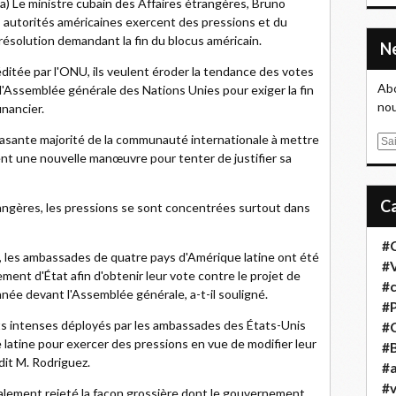
a) Le ministre cubain des Affaires étrangères, Bruno
s autorités américaines exercent des pressions et du
résolution demandant la fin du blocus américain.
réditée par l'ONU, ils veulent éroder la tendance des votes
Abo
l'Assemblée générale des Nations Unies pour exiger la fin
nou
nancier.
crasante majorité de la communauté internationale à mettre
E
nent une nouvelle manœuvre pour tenter de justifier sa
m
a
i
rangères, les pressions se sont concentrées surtout dans
l
#
, les ambassades de quatre pays d'Amérique latine ont été
#
nt d'État afin d'obtenir leur vote contre le projet de
#
ée devant l'Assemblée générale, a-t-il souligné.
#
cts intenses déployés par les ambassades des États-Unis
#
e latine pour exercer des pressions en vue de modifier leur
#B
 dit M. Rodriguez.
#a
#
galement rejeté la façon grossière dont le gouvernement