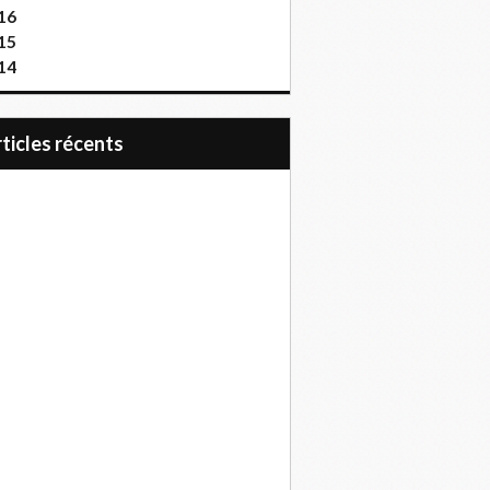
16
15
14
articles récents