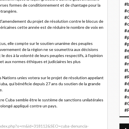
#b
rses formes de conditionnement et de chantage pour la
#
étrangère.
#
d'amendement du projet de résolution contre le blocus de
#c
méricaines cette année est de réduire le nombre de voix en
#a
#
ocus, elle compte sur le soutien unanime des peuples
#p
uvernement de la région ne se soumettra aux décisions
#
 dos à la volonté de leurs peuples respectifs, à l'opinion
#B
 et aux normes éthiques et judiciaires les plus
#
#
#R
Nations unies votera sur le projet de résolution appelant
#é
Cuba, qui bénéficie depuis 27 ans du soutien de la grande
e.
#a
#s
tre Cuba semble être le système de sanctions unilatérales
#
 prolongé appliqué contre un pays.
#
/index.php?o=rn&id=318112&SEO=cuba-denuncia-