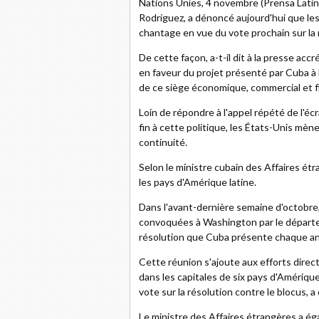
Nations Unies, 4 novembre (Prensa Latin
Rodríguez, a dénoncé aujourd'hui que le
chantage en vue du vote prochain sur la 
De cette façon, a-t-il dit à la presse acc
en faveur du projet présenté par Cuba à 
de ce siège économique, commercial et fi
Loin de répondre à l'appel répété de l'é
fin à cette politique, les États-Unis mè
continuité.
Selon le ministre cubain des Affaires ét
les pays d'Amérique latine.
Dans l'avant-dernière semaine d'octobre
convoquées à Washington par le départeme
résolution que Cuba présente chaque ann
Cette réunion s'ajoute aux efforts dire
dans les capitales de six pays d'Amériqu
vote sur la résolution contre le blocus, a
Le ministre des Affaires étrangères a é