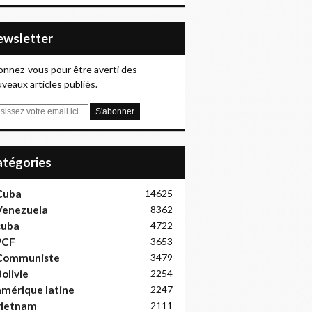
Newsletter
nnez-vous pour être averti des
veaux articles publiés.
Catégories
Cuba
14625
Venezuela
8362
cuba
4722
PCF
3653
Communiste
3479
olivie
2254
mérique latine
2247
vietnam
2111