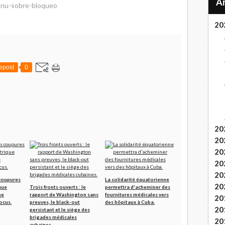
onu-sobre-bloqueo
20
epost
0
20
20
20
20
20
coupures
La solidarité équatorienne
20
que
Trois fronts ouverts : le
permettra d'acheminer des
ne
rapport de Washington sans
fournitures médicales vers
20
ocus.
preuves, le black-out
des hôpitaux à Cuba.
20
persistant et le siège des
brigades médicales
20
cubaines.