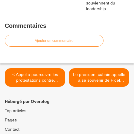
Commentaires
Ajouter un commentaire
< Appel à poursuivre les
Le président cubain appelle
protestations contre
à se souvenir de Fidel
l'administration d'Ivan
Castro et à perpétuer son
Duque
héritage >
Hébergé par Overblog
Top articles
Pages
Contact