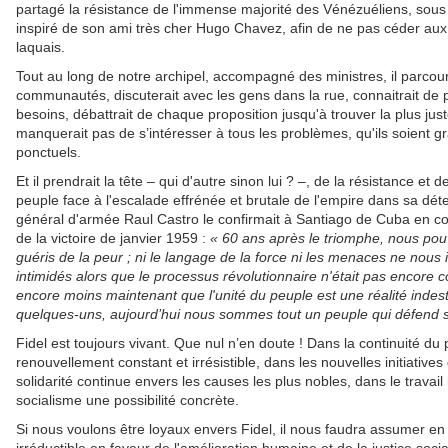
partagé la résistance de l'immense majorité des Vénézuéliens, sous 
inspiré de son ami très cher Hugo Chavez, afin de ne pas céder aux 
laquais.
Tout au long de notre archipel, accompagné des ministres, il parcoure
communautés, discuterait avec les gens dans la rue, connaitrait de 
besoins, débattrait de chaque proposition jusqu'à trouver la plus just
manquerait pas de s’intéresser à tous les problèmes, qu'ils soient gr
ponctuels.
Et il prendrait la tête – qui d'autre sinon lui ? –, de la résistance et
peuple face à l'escalade effrénée et brutale de l'empire dans sa dét
général d'armée Raul Castro le confirmait à Santiago de Cuba en 
de la victoire de janvier 1959 :
« 60 ans après le triomphe, nous po
guéris de la peur ; ni le langage de la force ni les menaces ne nous i
intimidés alors que le processus révolutionnaire n'était pas encore co
encore moins maintenant que l'unité du peuple est une réalité indest
quelques-uns, aujourd’hui nous sommes tout un peuple qui défend s
Fidel est toujours vivant. Que nul n’en doute ! Dans la continuité d
renouvellement constant et irrésistible, dans les nouvelles initiatives
solidarité continue envers les causes les plus nobles, dans le travail
socialisme une possibilité concrète.
Si nous voulons être loyaux envers Fidel, il nous faudra assumer