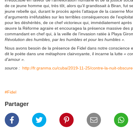
irréductible en faveur de l'amélioration humaine et de la justice soci
de ce jeune homme qui, très tôt, alors qu’il grandissait à Biran, fut s
jeune rebelle qui, durant le procès après l’attaque de la caserne Mon
d'arguments irréfutables sur les terribles conséquences de l'exploit
pour les déshérités, de ce chef victorieux qui, immédiatement après 
œuvre la Réforme agraire et encouragea la présence massive des pa
commandant en chef qui, à la veille de l’invasion ratée à Playa Giro
Révolution des humbles, par les humbles et pour les humbles ».
Nous avons besoin de la présence de Fidel dans notre conscience 
dit le poète dans une métaphore clairvoyante, il incarne la lutte
« co
d'amour ».
source :
http://fr.granma.cu/cuba/2019-11-25/contre-la-nuit-obsc
#Fidel
Partager