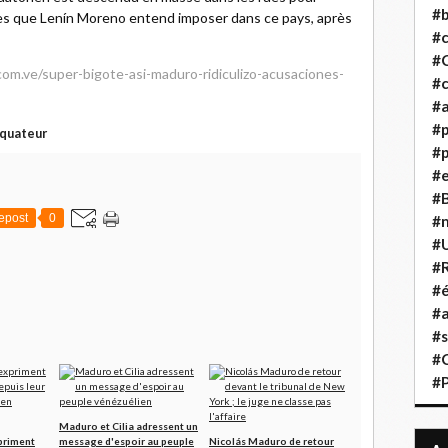
#b
les que Lenín Moreno entend imposer dans ce pays, après
#
#
m.ve/super-bigote-asi-maduro-ridiculizo-acusaciones-
#c
#a
#
quateur
#p
#
#B
epost
0
#
#
#R
#é
#a
#s
#
#
Maduro et Cilia adressent un
priment
message d'espoir au peuple
Nicolás Maduro de retour