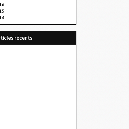
16
15
14
articles récents