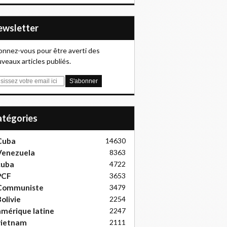
Newsletter
nnez-vous pour être averti des
veaux articles publiés.
Catégories
Cuba
14630
Venezuela
8363
cuba
4722
PCF
3653
Communiste
3479
olivie
2254
mérique latine
2247
vietnam
2111