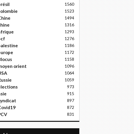
résil
1560
colombie
1523
Chine
1494
hine
1316
frique
1293
pcf
1276
alestine
1186
europe
1172
locus
1158
moyen orient
1096
USA
1064
ussie
1059
lections
973
sie
915
yndicat
897
Covid19
872
PCV
831