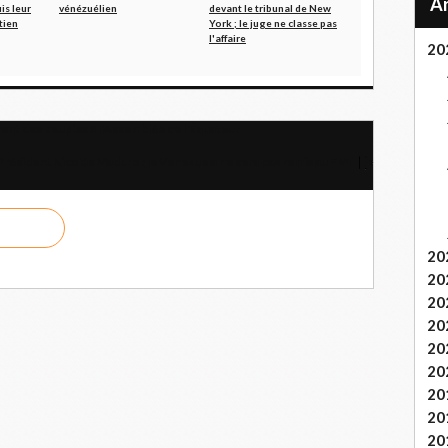
is leur
vénézuélien
devant le tribunal de New
tien
York ; le juge ne classe pas
l'affaire
20
ent des peuples à l'Assemblée de l'Équateur
Président Nicolás Maduro : le Venezuela ne sera pas remis au FMI
20
20
20
20
20
20
20
20
20