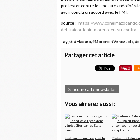
protester contre les mesures néolibéra
avoir conclu un accord avec le FMI.
source :
https://www.conelmazodando.co
del-traidor-lenin-moreno-en-su-contra
Tag(s) :
#Maduro
,
#Moreno
,
#Venezuela
,
#e
Partager cet article
R
S'inscrire à la newsletter
Vous aimerez aussi :
Les Dominicains exigent la
Maduro et Cilia ex