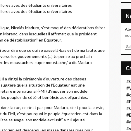
llores avec des étudiants universitaires
llores avec des étudiants universitaires
lique, Nicolás Maduro, s'est moqué des déclarations faites
Abo
 Moreno, dans lesquelles il affirmait que le président
nou
an de déstabilisation" en Équateur.
E
i pour dire que ce qui se passe là-bas est de ma faute, que
m
verse les gouvernements (...) Je pense au prochain
a
c les moustaches, super moustache," a dit Maduro
i
l
 il a dirigé la cérémonie d'ouverture des classes
#
 a suggéré que la situation de l'Équateur est une
#
étaire international (FMI) d'imposer son modèle
#
e les peuples de côté et bénéficie aux oligarchies.
#
dans la rue, ce n'est pas pour Maduro, c'est pour la survie,
#
jet du FMI, c'est pourquoi le peuple équatorien est dans la
#B
iste sauvage, son modèle exclusif" a-t-il ajouté.
#a
#
quatorien est descendu en masse dans les rues pour