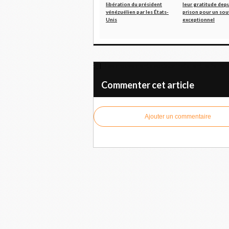
libération du président
leur gratitude depu
vénézuélien par les États-
prison pour un sou
Unis
exceptionnel
Les mouvements sociaux installent le Parlem
Commenter cet article
Ajouter un commentaire