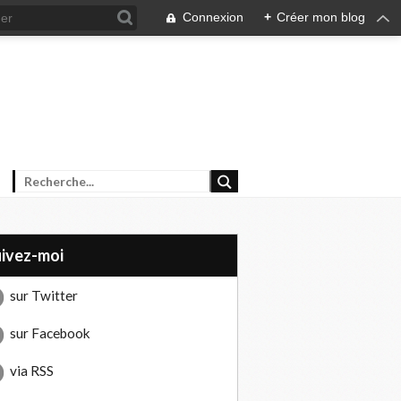
Connexion
+
Créer mon blog
uivez-moi
sur Twitter
sur Facebook
via RSS