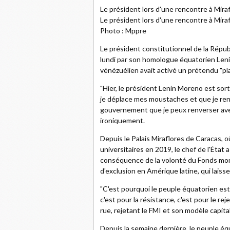
Le président lors d'une rencontre à Miraf
Le président lors d'une rencontre à Miraf
Photo : Mppre
Le président constitutionnel de la Répub
lundi par son homologue équatorien Lenín
vénézuélien avait activé un prétendu "pl
"Hier, le président Lenín Moreno est sort
je déplace mes moustaches et que je ren
gouvernement que je peux renverser ave
ironiquement.
Depuis le Palais Miraflores de Caracas, où
universitaires en 2019, le chef de l'État
conséquence de la volonté du Fonds mon
d'exclusion en Amérique latine, qui laiss
"C'est pourquoi le peuple équatorien est 
c'est pour la résistance, c'est pour le re
rue, rejetant le FMI et son modèle capital
Depuis la semaine dernière, le peuple é