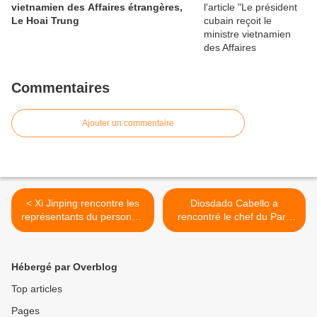
vietnamien des Affaires étrangères,
Le Hoai Trung
Commentaires
Ajouter un commentaire
< Xi Jinping rencontre les
Diosdado Cabello a
représentants du personnel
rencontré le chef du Parti
ayant travaillé pour les
communiste de la
célébrations du 70e
Fédération de Russie >
anniversaire de la RPC
Hébergé par Overblog
Top articles
Pages