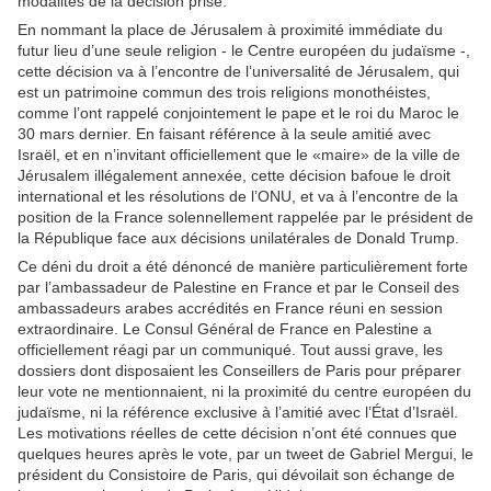
modalités de la décision prise.
En nommant la place de Jérusalem à proximité immédiate du
futur lieu d’une seule religion - le Centre européen du judaïsme -,
cette décision va à l’encontre de l’universalité de Jérusalem, qui
est un patrimoine commun des trois religions monothéistes,
comme l’ont rappelé conjointement le pape et le roi du Maroc le
30 mars dernier. En faisant référence à la seule amitié avec
Israël, et en n’invitant officiellement que le «maire» de la ville de
Jérusalem illégalement annexée, cette décision bafoue le droit
international et les résolutions de l’ONU, et va à l’encontre de la
position de la France solennellement rappelée par le président de
la République face aux décisions unilatérales de Donald Trump.
Ce déni du droit a été dénoncé de manière particulièrement forte
par l’ambassadeur de Palestine en France et par le Conseil des
ambassadeurs arabes accrédités en France réuni en session
extraordinaire. Le Consul Général de France en Palestine a
officiellement réagi par un communiqué. Tout aussi grave, les
dossiers dont disposaient les Conseillers de Paris pour préparer
leur vote ne mentionnaient, ni la proximité du centre européen du
judaïsme, ni la référence exclusive à l’amitié avec l’État d’Israël.
Les motivations réelles de cette décision n’ont été connues que
quelques heures après le vote, par un tweet de Gabriel Mergui, le
président du Consistoire de Paris, qui dévoilait son échange de