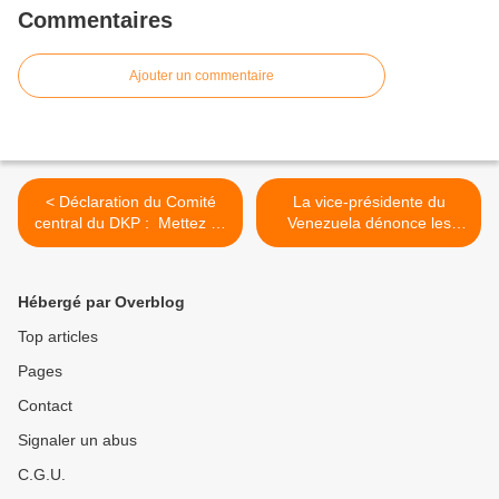
Commentaires
Ajouter un commentaire
< Déclaration du Comité
La vice-présidente du
central du DKP : Mettez fin
Venezuela dénonce les
au blocus contre Cuba !
menaces à la paix à l'ONU
>
Hébergé par Overblog
Top articles
Pages
Contact
Signaler un abus
C.G.U.