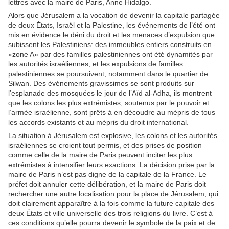
lettres avec la maire de Paris, Anne Hidalgo.
Alors que Jérusalem a la vocation de devenir la capitale partagée
de deux États, Israël et la Palestine, les événements de l’été ont
mis en évidence le déni du droit et les menaces d’expulsion que
subissent les Palestiniens: des immeubles entiers construits en
«zone A» par des familles palestiniennes ont été dynamités par
les autorités israéliennes, et les expulsions de familles
palestiniennes se poursuivent, notamment dans le quartier de
Silwan. Des événements gravissimes se sont produits sur
l’esplanade des mosquées le jour de l’Aïd al-Adha, ils montrent
que les colons les plus extrémistes, soutenus par le pouvoir et
l’armée israélienne, sont prêts à en découdre au mépris de tous
les accords existants et au mépris du droit international.
La situation à Jérusalem est explosive, les colons et les autorités
israéliennes se croient tout permis, et des prises de position
comme celle de la maire de Paris peuvent inciter les plus
extrémistes à intensifier leurs exactions. La décision prise par la
maire de Paris n’est pas digne de la capitale de la France. Le
préfet doit annuler cette délibération, et la maire de Paris doit
rechercher une autre localisation pour la place de Jérusalem, qui
doit clairement apparaître à la fois comme la future capitale des
deux États et ville universelle des trois religions du livre. C’est à
ces conditions qu’elle pourra devenir le symbole de la paix et de