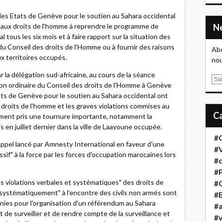
es Etats de Genève pour le soutien au Sahara occidental
 aux droits de l'homme à reprendre le programme de
tous les six mois et à faire rapport sur la situation des
u Conseil des droits de l'Homme ou à fournir des raisons
Abo
x territoires occupés.
nou
 la délégation sud-africaine, au cours de la séance
E
ion ordinaire du Conseil des droits de l'Homme à Genève
m
ts de Genève pour le soutien au Sahara occidental ont
a
s droits de l'homme et les graves violations commises au
i
ment pris une tournure importante, notamment la
l
s en juillet dernier dans la ville de Laayoune occupée.
#
'appel lancé par Amnesty International en faveur d'une
#
sif" à la force par les forces d'occupation marocaines lors
#
#
les violations verbales et systématiques" des droits de
#
ystématiquement" à l’encontre des civils non armés sont
#B
unies pour l'organisation d'un référendum au Sahara
#a
t de surveiller et de rendre compte de la surveillance et
#