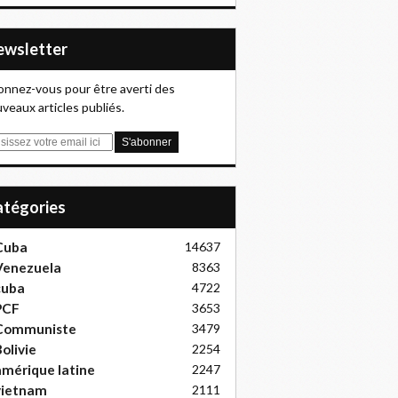
Newsletter
nnez-vous pour être averti des
veaux articles publiés.
Catégories
Cuba
14637
Venezuela
8363
cuba
4722
PCF
3653
Communiste
3479
olivie
2254
mérique latine
2247
vietnam
2111