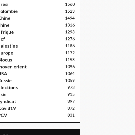
résil
1560
colombie
1523
Chine
1494
hine
1316
frique
1293
pcf
1276
alestine
1186
europe
1172
locus
1158
moyen orient
1096
USA
1064
ussie
1059
lections
973
sie
915
yndicat
897
Covid19
872
PCV
831