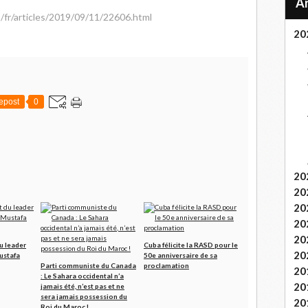
/fr/articles/2019/09/11/22606.html
20
epost
0
20
20
20
20
20
u leader
Cuba félicite la RASD pour le
20
Mustafa
50e anniversaire de sa
Parti communiste du Canada
proclamation
20
: Le Sahara occidental n’a
20
jamais été, n’est pas et ne
sera jamais possession du
20
Roi du Maroc !