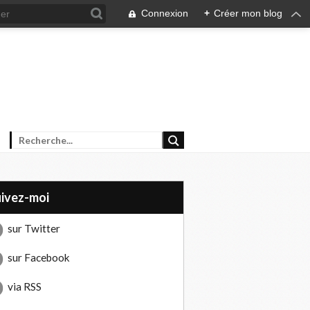
Connexion
+
Créer mon blog
uivez-moi
sur Twitter
sur Facebook
via RSS