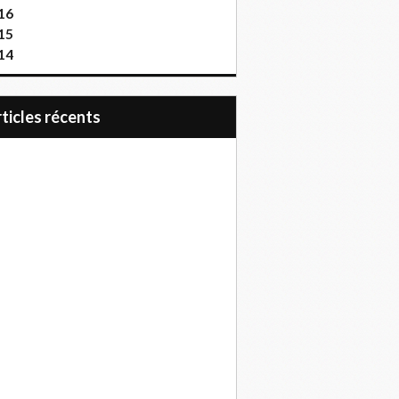
16
15
14
articles récents