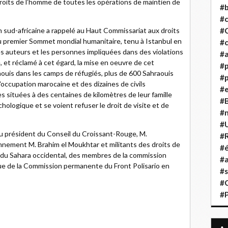
droits de l’homme de toutes les opérations de maintien de
#b
#
on sud-africaine a rappelé au Haut Commissariat aux droits
#
u premier Sommet mondial humanitaire, tenu à Istanbul en
#c
es auteurs et les personnes impliquées dans des violations
#a
, et réclamé à cet égard, la mise en oeuvre de cet
#
ouis dans les camps de réfugiés, plus de 600 Sahraouis
#p
l'occupation marocaine et des dizaines de civils
#
 situées à des centaines de kilomètres de leur famille
#B
hologique et se voient refuser le droit de visite et de
#
#
u président du Conseil du Croissant-Rouge, M.
#R
onnement M. Brahim el Moukhtar et militants des droits de
#é
 du Sahara occidental, des membres de la commission
#a
que de la Commission permanente du Front Polisario en
#s
#
#