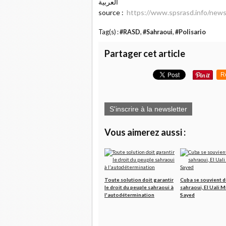
العربية
source :
https://www.spsrasd.info/news
Tag(s) :
#RASD
,
#Sahraoui
,
#Polisario
Partager cet article
R
S'inscrire à la newsletter
Vous aimerez aussi :
Toute solution doit garantir
Cuba se souvient d
le droit du peuple sahraoui à
sahraoui, El Uali 
l'autodétermination
Sayed