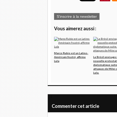
S'inscrire à la newsletter
Vous aimerez aussi :
Marco Rubio est un Latino-
Américain frustré, affirme
Le Brésil envisage
Lula
nouvelle protestat
diplomatique suite
attaques de Milei 
Lula.
Maduro : la mise en accusation contre Trump
Commenter cet article