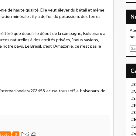
ie de haute qualité. Elle veut élever du bétail et même
oration minérale : il y a de l'or, du potassium, des terres
Abo
 a réitéré que depuis le début de la campagne, Bolsonaro a
nou
rces naturelles à des entités privées, "nous savions,
notre pays. Le Brésil, c'est l'Amazonie, ce n'est pas le
E
m
a
i
l
#
s/internacionales/203458-acusa-rousseff-a-bolsonaro-de-
#
#
#
#
#B
#a
#
epost
0