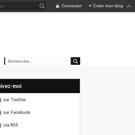
Connexion
+
Créer mon blog
uivez-moi
sur Twitter
sur Facebook
via RSS