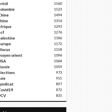
résil
1560
colombie
1523
Chine
1494
hine
1316
frique
1293
pcf
1276
alestine
1186
europe
1172
locus
1158
moyen orient
1096
USA
1064
ussie
1059
lections
973
sie
915
yndicat
897
Covid19
872
PCV
831