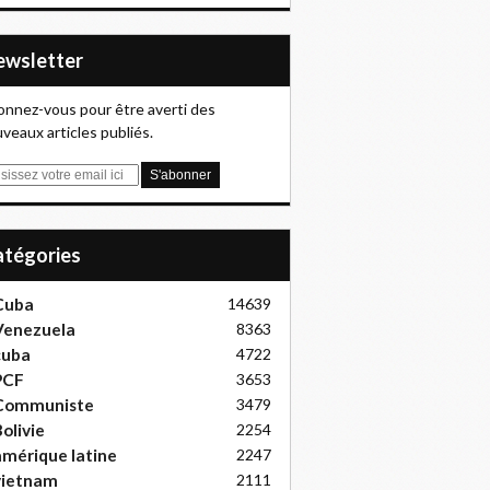
Newsletter
nnez-vous pour être averti des
veaux articles publiés.
Catégories
Cuba
14639
Venezuela
8363
cuba
4722
PCF
3653
Communiste
3479
olivie
2254
mérique latine
2247
vietnam
2111