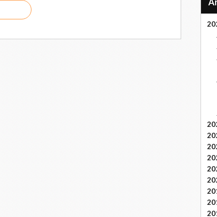
20
20
20
20
20
20
20
20
20
20