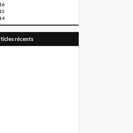
16
15
14
articles récents