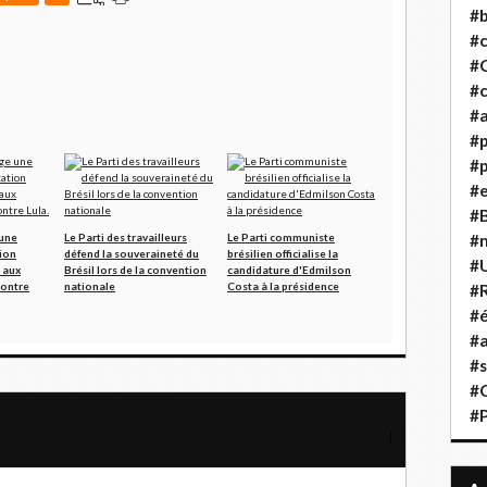
#b
#
#
#c
#a
#
#p
#
#B
 une
Le Parti des travailleurs
Le Parti communiste
#
ion
défend la souveraineté du
brésilien officialise la
#
 aux
Brésil lors de la convention
candidature d'Edmilson
contre
nationale
Costa à la présidence
#R
#é
#a
#s
#
 est une accusation probable
#
Signatures en Chine contre la loi américaine sur Hong Kong