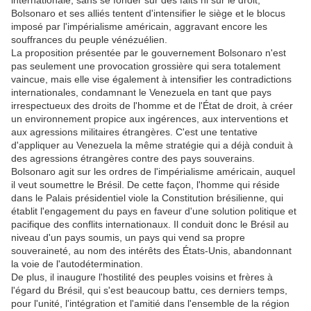
internationale, sans se fonder sur des faits ni sur le droit,
Bolsonaro et ses alliés tentent d'intensifier le siège et le blocus
imposé par l'impérialisme américain, aggravant encore les
souffrances du peuple vénézuélien.
La proposition présentée par le gouvernement Bolsonaro n'est
pas seulement une provocation grossière qui sera totalement
vaincue, mais elle vise également à intensifier les contradictions
internationales, condamnant le Venezuela en tant que pays
irrespectueux des droits de l'homme et de l'État de droit, à créer
un environnement propice aux ingérences, aux interventions et
aux agressions militaires étrangères. C'est une tentative
d'appliquer au Venezuela la même stratégie qui a déjà conduit à
des agressions étrangères contre des pays souverains.
Bolsonaro agit sur les ordres de l'impérialisme américain, auquel
il veut soumettre le Brésil. De cette façon, l'homme qui réside
dans le Palais présidentiel viole la Constitution brésilienne, qui
établit l'engagement du pays en faveur d'une solution politique et
pacifique des conflits internationaux. Il conduit donc le Brésil au
niveau d'un pays soumis, un pays qui vend sa propre
souveraineté, au nom des intérêts des États-Unis, abandonnant
la voie de l'autodétermination.
De plus, il inaugure l'hostilité des peuples voisins et frères à
l'égard du Brésil, qui s'est beaucoup battu, ces derniers temps,
pour l'unité, l'intégration et l'amitié dans l'ensemble de la région