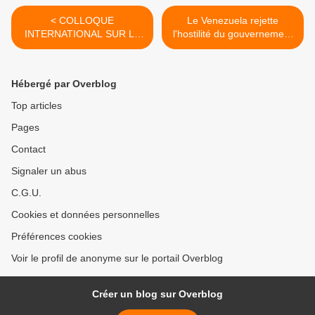
< COLLOQUE
Le Venezuela rejette
INTERNATIONAL SUR LA
l'hostilité du gouvernement
PAIX ET LE
des États-Unis à l'égard de
DÉSARMEMENT
Cuba >
NUCLÉAIRE
Hébergé par Overblog
Top articles
Pages
Contact
Signaler un abus
C.G.U.
Cookies et données personnelles
Préférences cookies
Voir le profil de anonyme sur le portail Overblog
Créer un blog sur Overblog