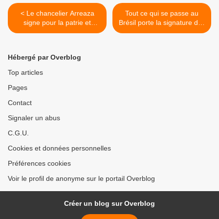
< Le chancelier Arreaza
Tout ce qui se passe au
signe pour la patrie et
Brésil porte la signature des
contre l'ingérence de
Etats-Unis, dénonce Lula. >
Donald Trump
Hébergé par Overblog
Top articles
Pages
Contact
Signaler un abus
C.G.U.
Cookies et données personnelles
Préférences cookies
Voir le profil de anonyme sur le portail Overblog
Créer un blog sur Overblog