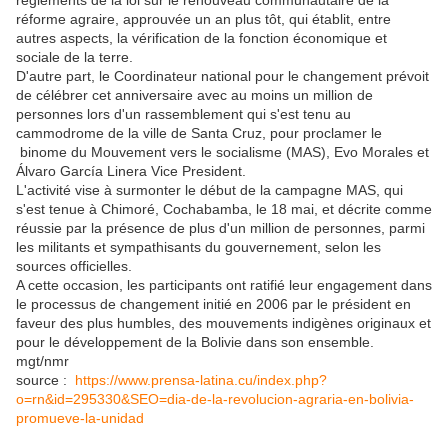
règlements de la loi sur le renouveau communautaire de la
réforme agraire, approuvée un an plus tôt, qui établit, entre
autres aspects, la vérification de la fonction économique et
sociale de la terre.
D'autre part, le Coordinateur national pour le changement prévoit
de célébrer cet anniversaire avec au moins un million de
personnes lors d'un rassemblement qui s'est tenu au
cammodrome de la ville de Santa Cruz, pour proclamer le
binome du Mouvement vers le socialisme (MAS), Evo Morales et
Álvaro García Linera Vice President.
L'activité vise à surmonter le début de la campagne MAS, qui
s'est tenue à Chimoré, Cochabamba, le 18 mai, et décrite comme
réussie par la présence de plus d'un million de personnes, parmi
les militants et sympathisants du gouvernement, selon les
sources officielles.
A cette occasion, les participants ont ratifié leur engagement dans
le processus de changement initié en 2006 par le président en
faveur des plus humbles, des mouvements indigènes originaux et
pour le développement de la Bolivie dans son ensemble.
mgt/nmr
source :
https://www.prensa-latina.cu/index.php?
o=rn&id=295330&SEO=dia-de-la-revolucion-agraria-en-bolivia-
promueve-la-unidad