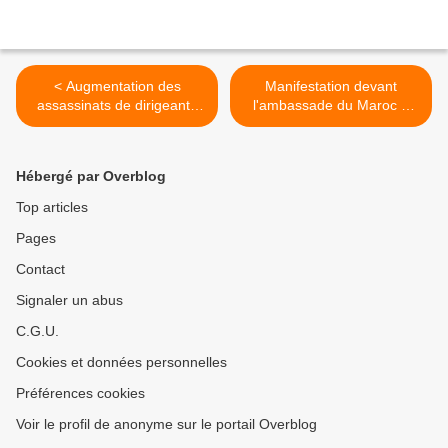
< Augmentation des
Manifestation devant
assassinats de dirigeants
l'ambassade du Maroc à
sociaux en Colombie
Pretoria pour exiger la
décolonisation du Sahara
occidental >
Hébergé par Overblog
Top articles
Pages
Contact
Signaler un abus
C.G.U.
Cookies et données personnelles
Préférences cookies
Voir le profil de anonyme sur le portail Overblog