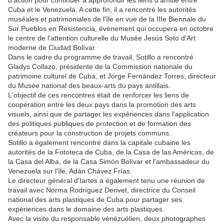
d'action pour continuer à approfondir les liens d'amitié entre
Cuba et le Venezuela. A cette fin, il a rencontré les autorités
muséales et patrimoniales de l'île en vue de la IIIe Biennale du
Sur Pueblos en Resistencia, événement qui occupera en octobre
le centre de l'attention culturelle du Musée Jesús Soto d'Art
moderne de Ciudad Bolívar.
Dans le cadre du programme de travail, Sotillo a rencontré
Gladys Collazo, présidente de la Commission nationale du
patrimoine culturel de Cuba, et Jorge Fernández Torres, directeur
du Musée national des beaux-arts du pays antillais.
L'objectif de ces rencontres était de renforcer les liens de
coopération entre les deux pays dans la promotion des arts
visuels, ainsi que de partager les expériences dans l'application
des politiques publiques de protection et de formation des
créateurs pour la construction de projets communs.
Sotillo a également rencontré dans la capitale cubaine les
autorités de la Fototeca de Cuba, de la Casa de las Américas, de
la Casa del Alba, de la Casa Simón Bolívar et l'ambassadeur du
Venezuela sur l'île, Adán Chávez Frías.
Le directeur général d'Iartes a également tenu une réunion de
travail avec Norma Rodríguez Derivet, directrice du Conseil
national des arts plastiques de Cuba pour partager ses
expériences dans le domaine des arts plastiques.
Avec la visite du responsable vénézuélien, deux photographes