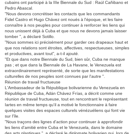
cubains ont participé à la IIIe Biennale du Sud : Raúl Cañibano et
Pedro Abascal.
"Nous devons concrétiser les contacts que les commandants
Fidel Castro et Hugo Chávez ont noués à l'époque, et les faire
connaître à nos peuples pour continuer à renforcer les liens qui
nous unissent déjà à Cuba et que nous ne devons jamais laisser
tomber ", a déclaré Sotillo.
"Nous sommes ici précisément pour garder ces drapeaux haut et
que nos relations sont étroites, affectives, respectueuses, simples
et productives, avant tout", a-t-il ajouté.
"Et que dans notre Biennale du Sud, bien sûr, Cuba ne manque
pas ; et que dans la Biennale de La Havane, le Venezuela est
extraordinairement représenté, de sorte que les manifestations
culturelles de nos peuples sont connues par l'autre ".
Réunion de travail fructueuse
L'Ambassadeur de la République bolivarienne du Venezuela en
République de Cuba, Adán Chávez Frías, a décrit comme une
réunion de travail fructueuse, tout en rencontrant le représentant
Iartes en même temps qu'il a motivé le fonctionnaire à faire
quelques visites des espaces culturels vénézuéliens qui font vie
sur l'île.
"Nous traçons des lignes d'action pour continuer à approfondir
les liens d'amitié entre Cuba et le Venezuela, dans le domaine
des arts plastiques ", a déclaré le diplomate bolivarien qui, lors de