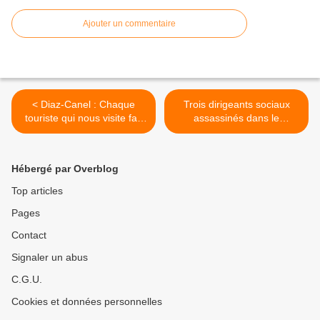
Ajouter un commentaire
< Diaz-Canel : Chaque
Trois dirigeants sociaux
touriste qui nous visite fait
assassinés dans le
que les clauses du blocus
département colombien du
impérial se brisent
Cauca >
Hébergé par Overblog
Top articles
Pages
Contact
Signaler un abus
C.G.U.
Cookies et données personnelles